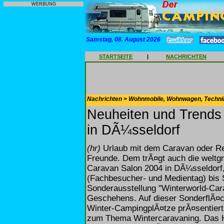
WERBUNG
Samstag, 08. August 2026
STARTSEITE
|
NACHRICHTEN
Nachrichten > Wohnmobile, Wohnwagen, Techni
Neuheiten und Trends
in DÃ¼sseldorf
(hr)
Urlaub mit dem Caravan oder Re
Freunde. Dem trÃ¤gt auch die weltg
Caravan Salon 2004 in DÃ¼sseldorf,
(Fachbesucher- und Medientag) bis 
Sonderausstellung "Winterworld-Car
Geschehens. Auf dieser SonderflÃ¤c
Winter-CampingplÃ¤tze prÃ¤sentier
zum Thema Wintercaravaning. Das Hi