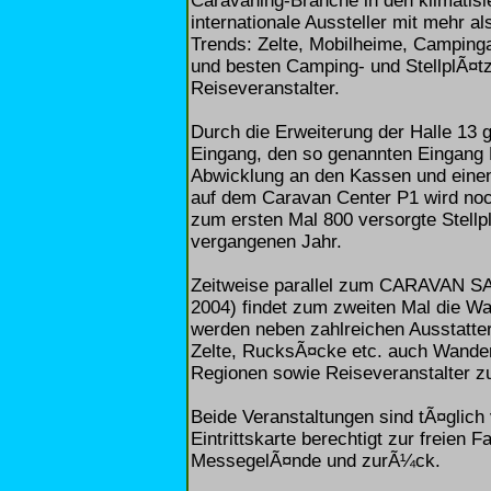
Caravaning-Branche in den klimatisie
internationale Aussteller mit mehr 
Trends: Zelte, Mobilheime, Camping
und besten Camping- und StellplÃ¤t
Reiseveranstalter.
Durch die Erweiterung der Halle 13 
Eingang, den so genannten Eingang N
Abwicklung an den Kassen und einen f
auf dem Caravan Center P1 wird noch
zum ersten Mal 800 versorgte Stellp
vergangenen Jahr.
Zeitweise parallel zum CARAVAN SAL
2004) findet zum zweiten Mal die Wa
werden neben zahlreichen Ausstatte
Zelte, RucksÃ¤cke etc. auch Wander
Regionen sowie Reiseveranstalter zu
Beide Veranstaltungen sind tÃ¤glich
Eintrittskarte berechtigt zur freien
MessegelÃ¤nde und zurÃ¼ck.