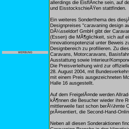
allerdings die EisflÃ¤che sein, auf 
und EisstockschieÃŸen stattfinden.
Ein weiteres Sonderthema des diesjÃ
Designpreises "caravaning design aw
DÃ¼sseldorf GmbH gibt der Carava
(Essen) die MÃ¶glichkeit, sich auf 
Innovationspotenzial unter Beweis zu 
Designbereich zu profilieren. Zu di
WERBUNG
Caravans, Motorcaravans, Basisfah
Ausstattung sowie Interieur/Kompon
Die Preisverleihung wird zur offizi
28. August 2004, mit Bundesverkehr
mit einem Preis ausgezeichneten Mo
Halle 16 ausgestellt.
Auf dem FreigelÃ¤nde werden Allrad
kÃ¶nnen die Besucher wieder ihre 
mittlerweile fast schon berÃ¼hmte O
prÃ¤sentiert, die Second-Hand-Online
Neben all diesen Sonderaktionen fi