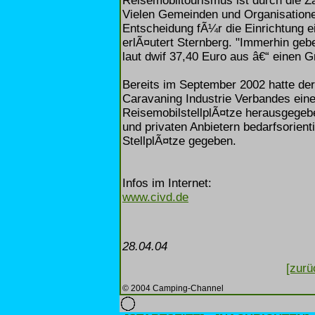
Reisemobiltourismus ist durch die Za
Vielen Gemeinden und Organisatione
Entscheidung fÃ¼r die Einrichtung ei
erlÃ¤utert Sternberg. "Immerhin geb
laut dwif 37,40 Euro aus â€“ einen G
Bereits im September 2002 hatte de
Caravaning Industrie Verbandes ein
ReisemobilstellplÃ¤tze herausgege
und privaten Anbietern bedarfsorien
StellplÃ¤tze gegeben.
Infos im Internet:
www.civd.de
28.04.04
[zurü
© 2004 Camping-Channel