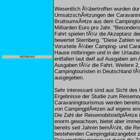
Wesentlich Ã¼bertroffen wurden durc
UmsatzschÃ¤tzungen der Caravaningb
BruttoumsÃ¤tze aus dem Campingtour
Milliarden Euro pro Jahr. "Besonder
Fahrt spielen fÃ¼r die Akzeptanz de
bewertet Sternberg. "Diese Zahlen wi
Vorurteile Ã¼ber Camping- und Carav
Hause mitbringen und in der Urlaubsr
WERBUNG
entfallen laut dwif auf Ausgaben am A
Ausgaben fÃ¼r die Fahrt. Weitere 2,
Campingtouristen in Deutschland f
ausgegeben.
Sehr interessant sind aus Sicht des
Ergebnisse der Studie zum Reisemo
Caravaningtourismus werden bereit
von CampingplÃ¤tzen auf eigens eing
Die Zahl der ReisemobilstellplÃ¤tze
enorm gewachsen, bietet aber immer 
bereits seit Jahren bemÃ¼ht, die R
bestehenden Campingplatzangebot z