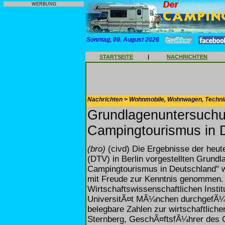
WERBUNG
Sonntag, 09. August 2026
STARTSEITE
|
NACHRICHTEN
Nachrichten > Wohnmobile, Wohnwagen, Techni
Grundlagenuntersuchu
Campingtourismus in 
(bro)
(civd) Die Ergebnisse der heu
(DTV) in Berlin vorgestellten Grund
Campingtourismus in Deutschland" 
mit Freude zur Kenntnis genommen.
Wirtschaftswissenschaftlichen Insti
UniversitÃ¤t MÃ¼nchen durchgefÃ¼hr
belegbare Zahlen zur wirtschaftlich
Sternberg, GeschÃ¤ftsfÃ¼hrer des C