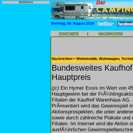
WERBUNG
Sonntag, 09. August 2026
STARTSEITE
|
NACHRICHTEN
Nachrichten > Wohnmobile, Wohnwagen, Techni
Bundesweites Kaufhof
Hauptpreis
(jc)
Ein Hymer Exsis im Wert von 45.
Hauptgewinn bei der FrÃ¼hlingsaktio
Filialen der Kaufhof Warenhaus AG.
PrÃ¤sentiert wird das Gewinnspiel i
Aktionsprospekten, die unter andere
sowie durch zahlreiche Plakate und
Filialen. Im Internet wird die Aktion
ausfÃ¼hrlichen Gewinnspielbeschrei