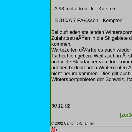
- A 93 Inntaldreieck - Kufstein
- B 310/A 7 FÃ¼ssen - Kempten
Bei zufrieden stellenden Winterspor
ZufahrtsstraÃŸen in die Skigebiete 
kommen.
Wartezeiten dÃ¼rfte es auch wiede
Tschechien geben. Weil auch in Ã–s
und viele Skiurlauber von dort kom
auf den bedeutenden Winterrouten Ã
nicht herum kommen. Dies gilt auch
Wintersportgebieten der Schweiz, It
30.12.02
[zurü
© 2002 Camping-Channel