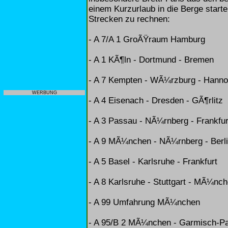
einem Kurzurlaub in die Berge starte
Strecken zu rechnen:
- A 7/A 1 GroÃŸraum Hamburg
- A 1 KÃ¶ln - Dortmund - Bremen
- A 7 Kempten - WÃ¼rzburg - Hanno
WERBUNG
- A 4 Eisenach - Dresden - GÃ¶rlitz
- A 3 Passau - NÃ¼rnberg - Frankfu
- A 9 MÃ¼nchen - NÃ¼rnberg - Berl
- A 5 Basel - Karlsruhe - Frankfurt
- A 8 Karlsruhe - Stuttgart - MÃ¼nc
- A 99 Umfahrung MÃ¼nchen
- A 95/B 2 MÃ¼nchen - Garmisch-Pa