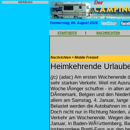
WERBUNG
Donnerstag, 06. August 2026
STARTSEITE
|
NACHRICHTEN
Nachrichten > Mobile Freizeit
Heimkehrende Urlaube
(jc)
(adac) Am ersten Wochenende de
sehr starken Verkehr. Weil mit Ausn
Woche lÃ¤nger schulfrei - in allen
DÃ¤nemark, Belgien und den Niederl
allem am Samstag, 4. Januar, lange 
Belastet werden die Autobahnen im
Doch nicht nur in Richtung Norden, a
Verkehr am Wochenende. Wegen des 
Januar, in Baden-WÃ¼rttemberg, Ba
insbesondere Brettl-Fans aus den b