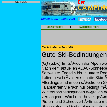
WERBUNG
Sonntag, 09. August 2026
STARTSEITE
|
NACHRICHTEN
Nachrichten > Touristik
Gute Ski-Bedingungen
(hr)
(adac) Im SÃ¼den der Alpen wer
Nach dem aktuellen ADAC-Schneeberic
Schweizer Engadin bis in untere Reg
Italien beschrÃ¤nken sich die SkimÃ¶
Allerdings sind in den sÃ¼dlichen Ski
Talabfahrten vielfach nur bedingt m
Wintersportbedingungen nÃ¶rdlich d
vergangener Woche nicht viel geÃ¤n
Pisten- und SchneeverhÃ¤ltnisse me
Skigebieten, in Deutschland wurde bi