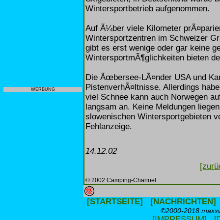
Wintersportbetrieb aufgenommen.
Auf Ã¼ber viele Kilometer prÃ¤parier
Wintersportzentren im Schweizer G
gibt es erst wenige oder gar keine g
WintersportmÃ¶glichkeiten bieten der
Die Ãœbersee-LÃ¤nder USA und Kan
PistenverhÃ¤ltnisse. Allerdings habe
WERBUNG
viel Schnee kann auch Norwegen aufw
langsam an. Keine Meldungen liegen
slowenischen Wintersportgebieten vo
Fehlanzeige.
14.12.02
[zurü
© 2002 Camping-Channel
[STARTSEITE]
[NACHRICHTEN]
©2000-2018 maxxwe
[IMPRESSUM]
[