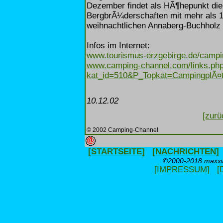
Dezember findet als HÃ¶hepunkt di
BergbrÃ¼derschaften mit mehr als 
weihnachtlichen Annaberg-Buchholz s
Infos im Internet:
www.tourismus-erzgebirge.de/campi
www.camping-channel.com/links.ph
kat_id=510&P_Topkat=CampingplÃ¤
10.12.02
[zurü
© 2002 Camping-Channel
[STARTSEITE]
[NACHRICHTEN]
©2000-2018 maxxwe
[IMPRESSUM]
[