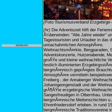
(Foto:Tourismusverband Erzgebirge 
(hr)
Die Adventszeit hilft der Ferienr
Ã¼berwinden: "Alle Jahre wieder" un
Tagestouristen und Urlauber in das 
unnachahmlichen AtmosphÃ¤re.
WERBUNG
WeihnachtsmÃ¤rkte, Bergparaden, Sc
Adventskonzerte, Hutzenabende, Met
groÃŸe und kleine weihnachtliche Ve
festlich illuminierten ErzgebirgsstÃ
bergmÃ¤nnisch geprÃ¤gtes Brauchtum
AtmosphÃ¤re vermitteln beispielswei
Freiberg , der Annaberger Weihnach
Johanngeorgenstadt und der Weihnac
grÃ¶ÃŸte erzgebirgische Weihnachtsc
Sangesfreudigen in Olbernhau. Unte
bergmÃ¤nnische Mettenschichten u.
Ehrenfriedersdorf erleben. In rund 
bergmÃ¤nnische Traditionsvereine in