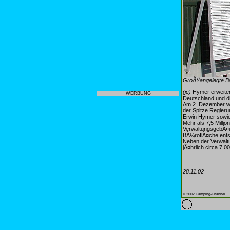
GroÃŸangelegte Ba
(jc)
Hymer erweiter
WERBUNG
Deutschland und d
Am 2. Dezember wi
der Spitze Regieru
Erwin Hymer sowie
Mehr als 7,5 Milli
VerwaltungsgebÃ¤u
BÃ¼roflÃ¤che ents
Neben der Verwalt
jÃ¤hrlich circa 7
28.11.02
© 2002 Camping-Channel