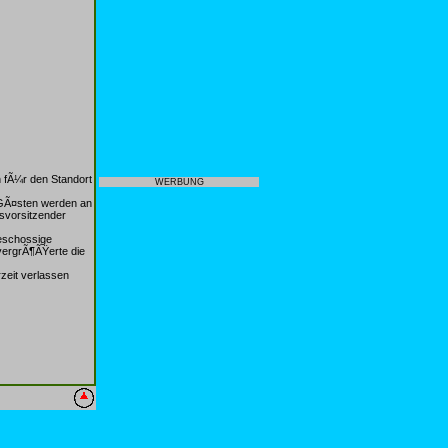
 fÃ¼r den Standort
WERBUNG
 GÃ¤sten werden an
svorsitzender
geschossige
vergrÃ¶ÃŸerte die
zeit verlassen