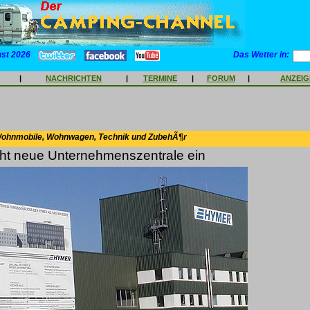
ust 2026
Das Wetter in:
|
NACHRICHTEN
|
TERMINE
|
FORUM
|
ANZEI
Wohnmobile, Wohnwagen, Technik und ZubehÃ¶r
ht neue Unternehmenszentrale ein