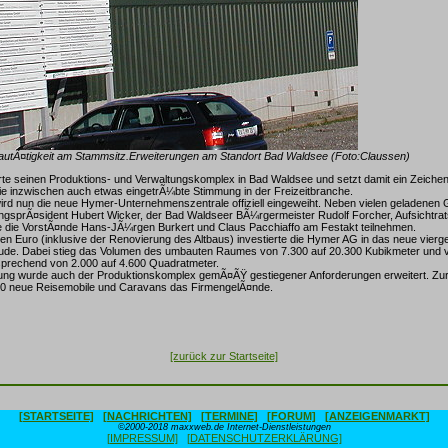
utÃ¤tigkeit am Stammsitz.Erweiterungen am Standort Bad Waldsee (Foto:Claussen)
te seinen Produktions- und Verwaltungskomplex in Bad Waldsee und setzt damit ein Zeichen
ie inzwischen auch etwas eingetrÃ¼bte Stimmung in der Freizeitbranche.
rd nun die neue Hymer-Unternehmenszentrale offiziell eingeweiht. Neben vielen geladenen
ngsprÃ¤sident Hubert Wicker, der Bad Waldseer BÃ¼rgermeister Rudolf Forcher, Aufsichtrat
 die VorstÃ¤nde Hans-JÃ¼rgen Burkert und Claus Pacchiaffo am Festakt teilnehmen.
onen Euro (inklusive der Renovierung des Altbaus) investierte die Hymer AG in das neue vier
de. Dabei stieg das Volumen des umbauten Raumes von 7.300 auf 20.300 Kubikmeter und 
prechend von 2.000 auf 4.600 Quadratmeter.
ung wurde auch der Produktionskomplex gemÃ¤ÃŸ gestiegener Anforderungen erweitert. Zur
.000 neue Reisemobile und Caravans das FirmengelÃ¤nde.
[zurück zur Startseite]
[STARTSEITE]
[NACHRICHTEN]
[TERMINE]
[FORUM]
[ANZEIGENMARKT]
©2000-2018 maxxweb.de Internet-Dienstleistungen
[IMPRESSUM]
[DATENSCHUTZERKLÄRUNG]