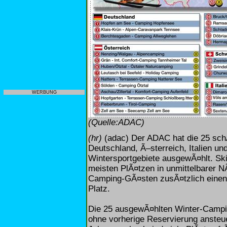
WERBUNG
(Quelle:ADAC)
(hr)
(adac) Der ADAC hat die 25 sch
Deutschland, Ã–sterreich, Italien un
Wintersportgebiete ausgewÃ¤hlt. Ski
meisten PlÃ¤tzen in unmittelbarer NÃ
Camping-GÃ¤sten zusÃ¤tzlich einen S
Platz.
Die 25 ausgewÃ¤hlten Winter-Camping
ohne vorherige Reservierung ansteu