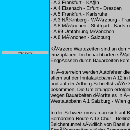
- A 3 Frankfurt - KÃ¶ln
- A 4 Eisenach - Erfurt - Dresden
- A 5 Frankfurt - Karlsruhe
- A 3 NÃ¼rnberg - WÃ¼rzburg - Fran
- A 8 MÃ¼nchen - Stuttgart - Karlsr
- A 99 Umfahrung MÃ¼nchen
- A 8 MÃ¼nchen - Salzburg
KÃ¼rzere Wartezeiten sind an den
WERBUNG
einzuplanen. Im benachbarten sÃ¼dl
EngpÃ¤ssen durch Bauarbeiten ko
In Ã–sterreich werden Autofahrer di
allem auf der Inntalautobahn A 12 i
und auf der Arlberg-SchnellstraÃŸe
bekommen. Die Umleitungen erfolg
wegen Bauarbeiten dÃ¼rfte es in Ã–
Westautobahn A 1 Salzburg - Wien 
In der Schweiz muss man sich auf B
Bernardino-Route A 13 Chur - Bellin
Belchentunnel sÃ¼dlich von Basel ei