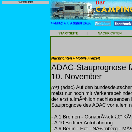
WERBUNG
Freitag, 07. August 2026
STARTSEITE
|
NACHRICHTEN
Nachrichten > Mobile Freizeit
ADAC-Stauprognose f
10. November
(hr)
(adac) Auf den bundesdeutschen
meist nur noch mit Verkehrsbehinde
der erst allmÃ¤hlich nachlassenden 
Stauprognose des ADAC vor allem no
- A 1 Bremen - OsnabrÃ¼ck â€“ KÃ¶
- A 10 Berliner Autobahnring
- A 9 Berlin - Hof - NÃ¼rnberg - M