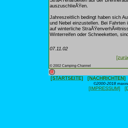
StraÃŸenarbeiten auf der Brennera
auszuschlieÃŸen.
Jahreszeitlich bedingt haben sich A
und Nebel einzustellen. Bei Fahrten
auf winterliche StraÃŸenverhÃ¤ltnis
Winterreifen oder Schneeketten, sin
07.11.02
[zurü
© 2002 Camping-Channel
[STARTSEITE]
[NACHRICHTEN]
©2000-2018 maxxwe
[IMPRESSUM]
[