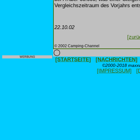
Vergleichszeitraum des Vorjahrs ents
22.10.02
[zurü
© 2002 Camping-Channel
WERBUNG
[STARTSEITE]
[NACHRICHTEN]
©2000-2018 maxxwe
[IMPRESSUM]
[