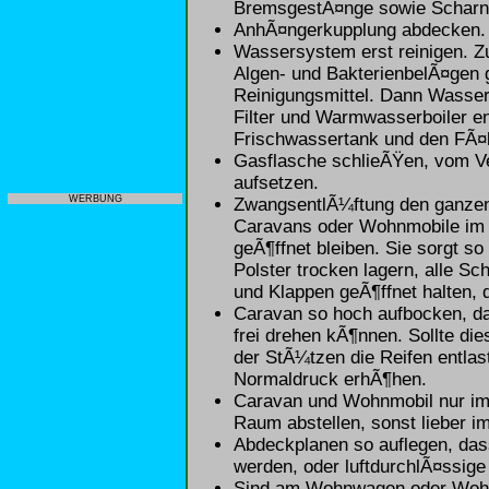
BremsgestÃ¤nge sowie Scharnie
AnhÃ¤ngerkupplung abdecken.
Wassersystem erst reinigen. 
Algen- und BakterienbelÃ¤gen 
Reinigungsmittel. Dann Wasser
Filter und Warmwasserboiler en
Frischwassertank und den FÃ¤k
Gasflasche schlieÃŸen, vom V
aufsetzen.
WERBUNG
ZwangsentlÃ¼ftung den ganzen
Caravans oder Wohnmobile im 
geÃ¶ffnet bleiben. Sie sorgt 
Polster trocken lagern, alle 
und Klappen geÃ¶ffnet halten, d
Caravan so hoch aufbocken, das
frei drehen kÃ¶nnen. Sollte die
der StÃ¼tzen die Reifen entla
Normaldruck erhÃ¶hen.
Caravan und Wohnmobil nur im
Raum abstellen, sonst lieber im
Abdeckplanen so auflegen, das
werden, oder luftdurchlÃ¤ssig
Sind am Wohnwagen oder Wohnm