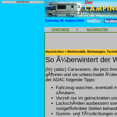
WERBUNG
Samstag, 08. August 2026
STARTSEITE
|
NACHRICHTEN
Nachrichten > Wohnmobile, Wohnwagen, Techni
So Ã¼berwintert der
(hr)
(adac) Caravanern, die jetzt i
gÃ¶nnen und sie unbeschadet Ã¼ber 
der ADAC folgende Tipps:
Fahrzeug waschen, eventuell mi
sÃ¤ubern.
Vorzelt nur im getrockneten un
LackschÃ¤den ausbessern sowi
rostgefÃ¤hrdete Stellen behand
Gummi- und TÃ¼rdichtungen mi