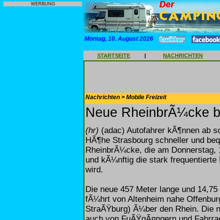
WERBUNG
Montag, 10. August 2026
STARTSEITE
|
NACHRICHTEN
Nachrichten > Mobile Freizeit
Neue RheinbrÃ¼cke be
(hr)
(adac) Autofahrer kÃ¶nnen ab so
HÃ¶he Strasbourg schneller und beq
RheinbrÃ¼cke, die am Donnerstag, 1
und kÃ¼nftig die stark frequentiert
wird.
Die neue 457 Meter lange und 14,75 
fÃ¼hrt von Altenheim nahe Offenbur
StraÃŸburg) Ã¼ber den Rhein. Die 
auch von FuÃŸgÃ¤ngern und Fahrrad