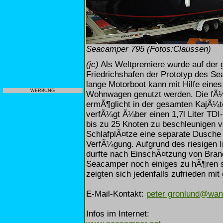
Seacamper 795 (Fotos:Claussen)
(jc)
Als Weltpremiere wurde auf der 
Friedrichshafen der Prototyp des Se
lange Motorboot kann mit Hilfe eines
WERBUNG
Wohnwagen genutzt werden. Die fÃ¼
ermÃ¶glicht in der gesamten KajÃ¼t
verfÃ¼gt Ã¼ber einen 1,7l Liter TDI
bis zu 25 Knoten zu beschleunigen
SchlafplÃ¤tze eine separate Dusche 
VerfÃ¼gung. Aufgrund des riesigen I
durfte nach EinschÃ¤tzung von Bra
Seacamper noch einiges zu hÃ¶ren s
zeigten sich jedenfalls zufrieden mi
E-Mail-Kontakt:
peter gronlund@wan
Infos im Internet: