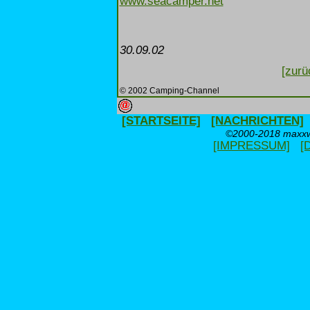
www.seacamper.net
30.09.02
[zurü
© 2002 Camping-Channel
[STARTSEITE]
[NACHRICHTEN]
©2000-2018 maxxwe
[IMPRESSUM]
[