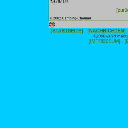
19.09.02
[zurü
© 2002 Camping-Channel
[STARTSEITE]
[NACHRICHTEN]
©2000-2018 maxxwe
[IMPRESSUM]
[