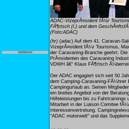
ADAC-VizeprÃ¤sident fÃ¼r Tourismu
FÃ¶rtsch (l.) und dem GeschÃ¤ftsfÃ
(Foto:ADAC)
(hr)
(adac) Auf dem 41. Caravan-Sal
VizeprÃ¤sident fÃ¼r Tourismus, Max
der Caravaning-Branche geehrt. Die
WERBUNG
PrÃ¤sidenten des Caravaning Indust
VDWH â€“ Klaus FÃ¶rtsch Ã¼berrei
Der ADAC engagiert sich seit 50 Jah
dem Camping-Caravaning-FÃ¼hrer 
Campingurlaub an. Seinen Mitgliede
ein breites Angebot von der Beratun
Hilfeleistungen bis zu Fahrtraining
Mitarbeit in der Liaison Comitee fÃ
Interessenvertretung. Campingreleva
"ADAC motorwelt" und das Supplement