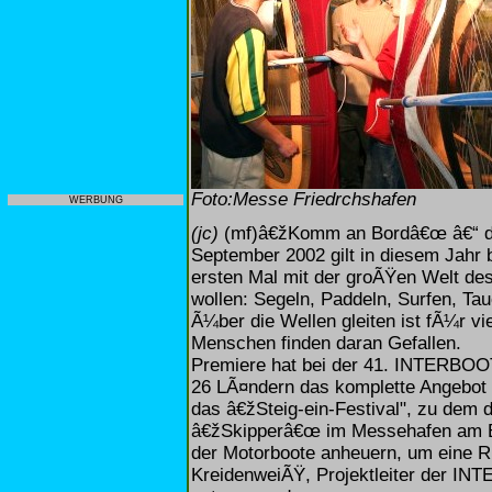
Foto:Messe Friedrchshafen
WERBUNG
(jc)
(mf)â€žKomm an Bordâ€œ â€“ d
September 2002 gilt in diesem Jahr 
ersten Mal mit der groÃŸen Welt d
wollen: Segeln, Paddeln, Surfen, Ta
Ã¼ber die Wellen gleiten ist fÃ¼r 
Menschen finden daran Gefallen.
Premiere hat bei der 41. INTERBOOT
26 LÃ¤ndern das komplette Angebot 
das â€žSteig-ein-Festival", zu dem 
â€žSkipperâ€œ im Messehafen am Bo
der Motorboote anheuern, um eine R
KreidenweiÃŸ, Projektleiter der INT