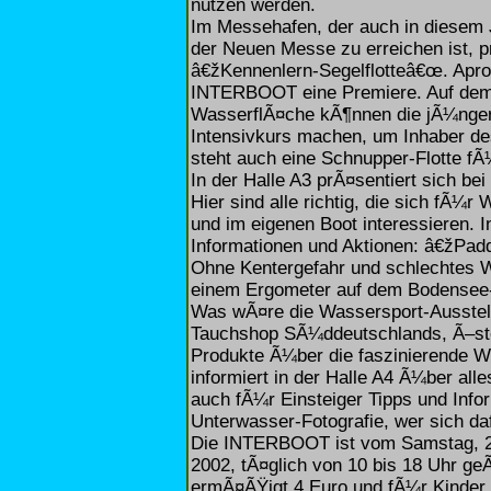
nutzen werden.
Im Messehafen, der auch in diesem 
der Neuen Messe zu erreichen ist, 
â€žKennenlern-Segelflotteâ€œ. Aprop
INTERBOOT eine Premiere. Auf dem
WasserflÃ¤che kÃ¶nnen die jÃ¼nger
Intensivkurs machen, um Inhaber d
steht auch eine Schnupper-Flotte fÃ¼
In der Halle A3 prÃ¤sentiert sich b
Hier sind alle richtig, die sich fÃ¼
und im eigenen Boot interessieren. I
Informationen und Aktionen: â€žPad
Ohne Kentergefahr und schlechtes We
einem Ergometer auf dem Bodensee
Was wÃ¤re die Wassersport-Ausstel
Tauchshop SÃ¼ddeutschlands, Ã–ster
Produkte Ã¼ber die faszinierende 
informiert in der Halle A4 Ã¼ber al
auch fÃ¼r Einsteiger Tipps und Info
Unterwasser-Fotografie, wer sich da
Die INTERBOOT ist vom Samstag, 21
2002, tÃ¤glich von 10 bis 18 Uhr geÃ
ermÃ¤ÃŸigt 4 Euro und fÃ¼r Kinder i