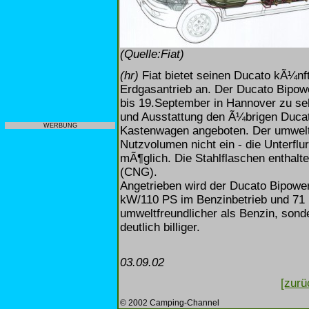
(Quelle:Fiat)
(hr)
Fiat bietet seinen Ducato kÃ¼nf
Erdgasantrieb an. Der Ducato Bipowe
bis 19.September in Hannover zu se
und Ausstattung den Ã¼brigen Ducat
WERBUNG
Kastenwagen angeboten. Der umweltf
Nutzvolumen nicht ein - die Unterfl
mÃ¶glich. Die Stahlflaschen enthalte
(CNG).
Angetrieben wird der Ducato Bipower
kW/110 PS im Benzinbetrieb und 71 
umweltfreundlicher als Benzin, son
deutlich billiger.
03.09.02
[zurü
© 2002 Camping-Channel