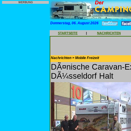
WERBUNG
Donnerstag, 06. August 2026
STARTSEITE
|
NACHRICHTEN
Nachrichten > Mobile Freizeit
DÃ¤nische Caravan-Ex
DÃ¼sseldorf Halt