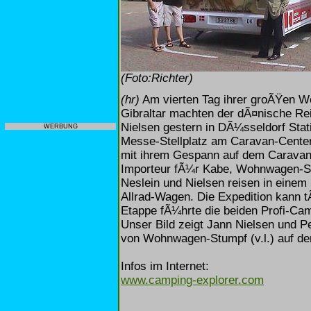
(Foto:Richter)
(hr)
Am vierten Tag ihrer groÃŸen 
Gibraltar machten der dÃ¤nische Rei
Nielsen gestern in DÃ¼sseldorf Stat
WERBUNG
Messe-Stellplatz am Caravan-Center 
mit ihrem Gespann auf dem Caravan 
Importeur fÃ¼r Kabe, Wohnwagen-St
Neslein und Nielsen reisen in eine
Allrad-Wagen. Die Expedition kann tÃ
Etappe fÃ¼hrte die beiden Profi-Ca
Unser Bild zeigt Jann Nielsen und
von Wohnwagen-Stumpf (v.l.) auf d
Infos im Internet:
www.camping-explorer.com