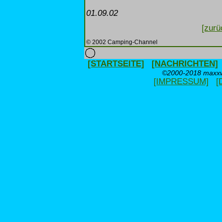
01.09.02
[zurü
© 2002 Camping-Channel
[STARTSEITE]
[NACHRICHTEN]
©2000-2018 maxxwe
[IMPRESSUM]
[