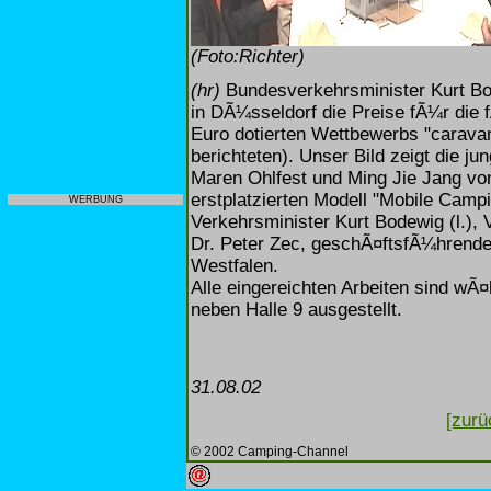
(Foto:Richter)
(hr)
Bundesverkehrsminister Kurt B
in DÃ¼sseldorf die Preise fÃ¼r die 
Euro dotierten Wettbewerbs "caravan
berichteten). Unser Bild zeigt die ju
Maren Ohlfest und Ming Jie Jang vo
erstplatzierten Modell "Mobile Campi
WERBUNG
Verkehrsminister Kurt Bodewig (l.),
Dr. Peter Zec, geschÃ¤ftsfÃ¼hrende
Westfalen.
Alle eingereichten Arbeiten sind w
neben Halle 9 ausgestellt.
31.08.02
[zurü
© 2002 Camping-Channel