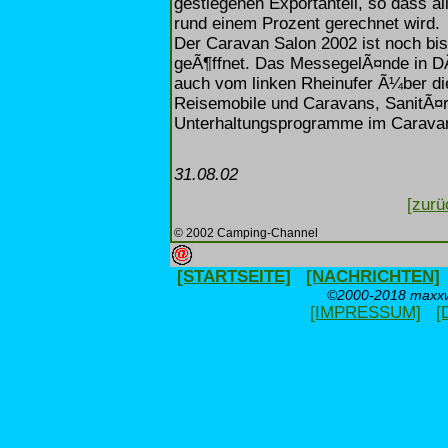
gestiegenen Exportanteil, so dass 
rund einem Prozent gerechnet wird.
Der Caravan Salon 2002 ist noch bis
geÃ¶ffnet. Das MessegelÃ¤nde in DÃ
auch vom linken Rheinufer Ã¼ber die
Reisemobile und Caravans, SanitÃ¤r
Unterhaltungsprogramme im Caravan
31.08.02
[zurü
© 2002 Camping-Channel
[STARTSEITE]
[NACHRICHTEN]
©2000-2018 maxxwe
[IMPRESSUM]
[