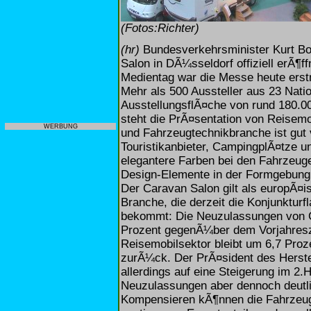
(Fotos:Richter)
(hr)
Bundesverkehrsminister Kurt Bo
Salon in DÃ¼sseldorf offiziell erÃ¶
Medientag war die Messe heute erst
Mehr als 500 Aussteller aus 23 Nati
AusstellungsflÃ¤che von rund 180.00
steht die PrÃ¤sentation von Reisem
WERBUNG
und Fahrzeugtechnikbranche ist gut
Touristikanbieter, CampingplÃ¤tze u
elegantere Farben bei den Fahrzeuge
Design-Elemente in der Formgebung,
Der Caravan Salon gilt als europÃ¤
Branche, die derzeit die Konjunkturf
bekommt: Die Neuzulassungen von C
Prozent gegenÃ¼ber dem Vorjahres
Reisemobilsektor bleibt um 6,7 Proz
zurÃ¼ck. Der PrÃ¤sident des Herste
allerdings auf eine Steigerung im 2.
Neuzulassungen aber dennoch deutli
Kompensieren kÃ¶nnen die Fahrzeugh