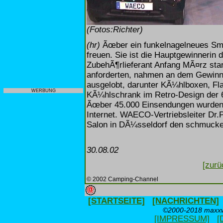
(Fotos:Richter)
(hr)
Ãœber ein funkelnagelneues Sma
freuen. Sie ist die Hauptgewinneri
ZubehÃ¶rlieferant Anfang MÃ¤rz star
anforderten, nahmen an dem Gewinns
ausgelobt, darunter KÃ¼hlboxen, Fl
WERBUNG
KÃ¼hlschrank im Retro-Design der 
Ãœber 45.000 Einsendungen wurden 
Internet. WAECO-Vertriebsleiter Dr
Salon in DÃ¼sseldorf den schmucke
30.08.02
[zurü
© 2002 Camping-Channel
[STARTSEITE]
[NACHRICHTEN]
©2000-2018 maxxwe
[IMPRESSUM]
[