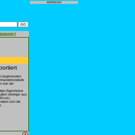
WERBUNG
GENMARKT
ortiert
ust beginnenden
handelsstatistik
en war der
ilen Eigenheime
lich niedriger aus.
tÃ¼ck).
haben sich die
e.