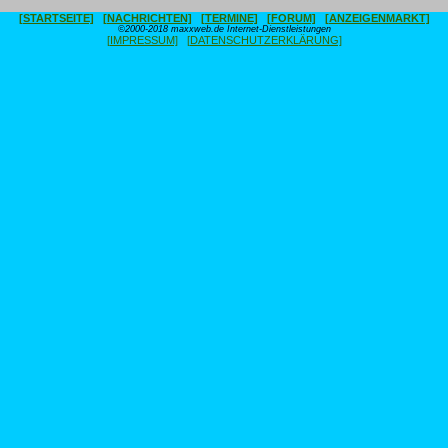
[STARTSEITE]
[NACHRICHTEN]
[TERMINE]
[FORUM]
[ANZEIGENMARKT]
©2000-2018 maxxweb.de Internet-Dienstleistungen
[IMPRESSUM]
[DATENSCHUTZERKLÄRUNG]