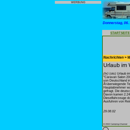
WERBUNG
Donnerstag, 06.
STARTSEITE
Nachrichten > 
Urlaub im 
(hr)
(ots) Urlaub im
"Caravan Salon 200
von Deutschland in
Ã¼berwiegende Tei
Hauptabnehmer war
gefragt. Die deuts
Davon kamen 2.247
Dieselfahrzeuge do
Ausfuhren von Reis
29.08.02
© 2002 Camping-Channel