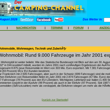
 August 2026
Das Wetter in:
|
NACHRICHTEN
|
TERMINE
|
FORUM
|
ANZEI
Wohnmobile, Wohnwagen, Technik und ZubehÃ¶r
Wohnmobil: Rund 9.000 Fahrzeuge im Jahr 2001 exp
 Wohnmobil ist weiter beliebt. Wie das Statistische Bundesamt mit Blick auf den am 30. Aug
2" in DÃ¼sseldorf mitteilt, wurden im Jahre 2001 nach vorlÃ¤ufigen Ergebnissen der AuÃŸen
sgesamt 8.875 neue Reisemobile im Wert von 303 Mio. Euro exportiert. Mit 7.381 Fahrzeug
l (83 Prozent) fÃ¼r EU-Kunden bestimmt.
 Frankreich mit 2.505 Fahrzeugen, aber auch in der Schweiz (699 Fahrzeuge) sind die mob
chen Einfuhren von Reisemobilen fielen im Jahr 2001 mit 2.874 Fahrzeugen (67 Mio. Euro) deut
 Fahrzeuge (78 Prozent) aus den EU-LÃ¤ndern. Wichtigstes Lieferland war Italien (1.400 S
minierten sowohl in der Ausfuhr (99 Prozent) als auch in der Einfuhr (97 Prozent). Seit 1997 
emobilen (StÃ¼ckzahlen) mehr als verdoppelt, die Einfuhren stiegen um mehr als die HÃ¤lft
[zurück zur Startseite]