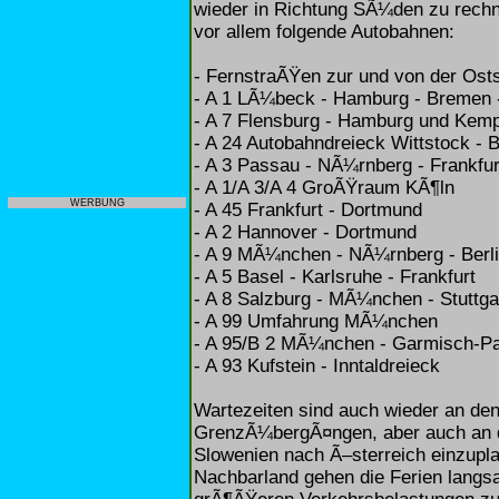
wieder in Richtung SÃ¼den zu rechn
vor allem folgende Autobahnen:
- FernstraÃŸen zur und von der Ost
- A 1 LÃ¼beck - Hamburg - Bremen 
- A 7 Flensburg - Hamburg und Kem
- A 24 Autobahndreieck Wittstock - B
- A 3 Passau - NÃ¼rnberg - Frankfu
- A 1/A 3/A 4 GroÃŸraum KÃ¶ln
WERBUNG
- A 45 Frankfurt - Dortmund
- A 2 Hannover - Dortmund
- A 9 MÃ¼nchen - NÃ¼rnberg - Berl
- A 5 Basel - Karlsruhe - Frankfurt
- A 8 Salzburg - MÃ¼nchen - Stuttga
- A 99 Umfahrung MÃ¼nchen
- A 95/B 2 MÃ¼nchen - Garmisch-Pa
- A 93 Kufstein - Inntaldreieck
Wartezeiten sind auch wieder an de
GrenzÃ¼bergÃ¤ngen, aber auch an 
Slowenien nach Ã–sterreich einzupla
Nachbarland gehen die Ferien langsa