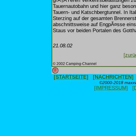
grÃ¶ÃŸeren Verkehrsbelastungen zu 
Tauernautobahn und hier ganz beson
Tauern- und Katschbergtunnel. In Ita
Sterzing auf der gesamten Brenner
abschnittsweise auf EngpÃ¤sse eins
Staus vor beiden Portalen des Gotth
21.08.02
[zurü
© 2002 Camping-Channel
[STARTSEITE]
[NACHRICHTEN]
©2000-2018 maxxwe
[IMPRESSUM]
[