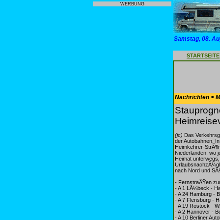
WERBUNG
Samstag, 08. Au
STARTSEITE
Nachrichten > Mo
Stauprogn
Heimreisev
(jc)
Das Verkehrsge
der Autobahnen. In
Heimkehrer-StrÃ¶m
Niederlanden, wo j
Heimat unterwegs, 
UrlaubsnachzÃ¼gle
nach Nord und SÃ
- FernstraÃŸen zu
- A 1 LÃ¼beck - H
- A 24 Hamburg - B
- A 7 Flensburg -
- A 19 Rostock - W
- A 2 Hannover - Be
- A 10 Berliner Aut