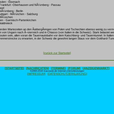
resden - Eisenach
 Frankfurt -Oberhausen und NÃ¼rnberg - Passau
asel
NÃ¼rnberg - Berlin
Stuttgart - MÃ¼nchen - Salzburg
 MÃ¼nchen
en - Garmisch-Partenkirchen
ntaldreieck
rden Wartezeiten an den ÃœbergÃ¤ngen von Polen und Tschechien ebenso wenig zu vermei
on Ungarn nach Ã–sterreich und in Chiasso (von Italien in die Schweiz). Stark belastet w
outen sein, allen voran die Tauernautobahn vor dem Katschberg- und Tauerntunnel. In Itali
Brennerstrecke zu erwarten, in der Schweiz die gewohnt langen Staus vor dem Gotthard-Tunn
[zurück zur Startseite]
[STARTSEITE]
[NACHRICHTEN]
[TERMINE]
[FORUM]
[ANZEIGENMARKT]
©2000-2018 maxxweb.de Internet-Dienstleistungen
[IMPRESSUM]
[DATENSCHUTZERKLÄRUNG]