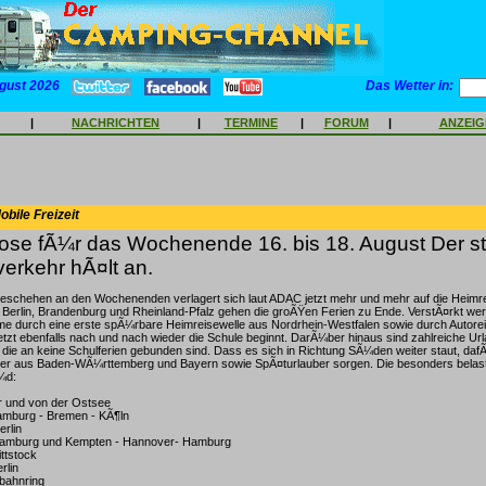
gust 2026
Das Wetter in:
|
NACHRICHTEN
|
TERMINE
|
FORUM
|
ANZEI
bile Freizeit
ose fÃ¼r das Wochenende 16. bis 18. August Der s
erkehr hÃ¤lt an.
schehen an den Wochenenden verlagert sich laut ADAC jetzt mehr und mehr auf die Heimr
 Berlin, Brandenburg und Rheinland-Pfalz gehen die groÃŸen Ferien zu Ende. VerstÃ¤rkt we
e durch eine erste spÃ¼rbare Heimreisewelle aus Nordrhein-Westfalen sowie durch Autore
etzt ebenfalls nach und nach wieder die Schule beginnt. DarÃ¼ber hinaus sind zahlreiche Url
die an keine Schulferien gebunden sind. Dass es sich in Richtung SÃ¼den weiter staut, da
r aus Baden-WÃ¼rttemberg und Bayern sowie SpÃ¤turlauber sorgen. Die besonders belas
¼d:
r und von der Ostsee
amburg - Bremen - KÃ¶ln
erlin
 Hamburg und Kempten - Hannover- Hamburg
ittstock
rlin
obahnring