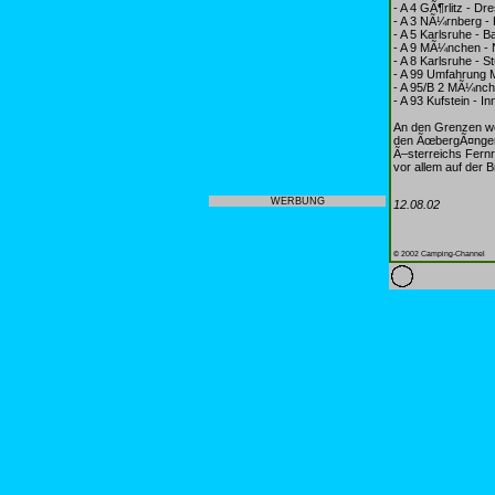
- A 4 GÃ¶rlitz - D
- A 3 NÃ¼rnberg -
- A 5 Karlsruhe - B
- A 9 MÃ¼nchen - 
- A 8 Karlsruhe - 
- A 99 Umfahrung
- A 95/B 2 MÃ¼nch
- A 93 Kufstein - In
An den Grenzen we
den ÃœbergÃ¤ngen v
Ã–sterreichs Fernr
vor allem auf der 
WERBUNG
12.08.02
© 2002 Camping-Channel