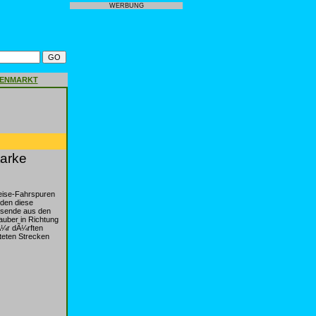
WERBUNG
GENMARKT
tarke
eise-Fahrspuren
rden diese
isende aus den
auber in Richtung
fÃ¼r dÃ¼rften
teten Strecken