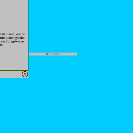
den sein, wie an
erden auch wieder
en sind EngpÃ¤sse
el.
WERBUNG