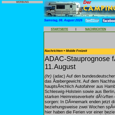
WERBUNG
Samstag, 08. August 2026
STARTSEITE
|
NACHRICHTEN
Nachrichten > Mobile Freizeit
ADAC-Stauprognose f
11.August
(hr)
(adac) Auf den bundesdeutschen
das Ãœbergewicht. Auf dem Nachha
hauptsÃ¤chlich Autofahrer aus Ha
Schleswig-Holstein sowie aus Berlin
starken Heimreiseverkehr dÃ¼rften
sorgen: In DÃ¤nemark enden jetzt di
beziehungsweise zwei Wochen spÃ¤
hier haben die Ferien vor einer be