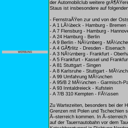
der Automobilclub weitere grÃ¶ÃŸer
Staus ist insbesondere auf folgende
- FernstraÃŸen zur und von der Ost
- A 1 LÃ¼beck - Hamburg - Bremen 
- A 7 Flensburg - Hamburg - Hanno
- A 24 Hamburg - Berlin
- A 9 Berlin - NÃ¼rnberg - MÃ¼nch
- A 4 GÃ¶rlitz - Dresden - Eisenach
WERBUNG
- A 3 NÃ¼rnberg - Frankfurt - Obe
- A 5 Frankfurt - Kassel und Frankfur
- A 81 Stuttgart - Singen
- A 8 Karlsruhe - Stuttgart - MÃ¼nc
- A 99 Umfahrung MÃ¼nchen
- A 95/B 2 MÃ¼nchen - Garmisch-Pa
- A 93 Inntaldreieck - Kufstein
- A 7/B 310 Kempten - FÃ¼ssen
Zu Wartezeiten, besonders bei der 
Grenzen mit Polen und Tschechien
Ã–sterreich kommen. In Ã–sterreich
auf der Tauernautobahn vor dem Ta