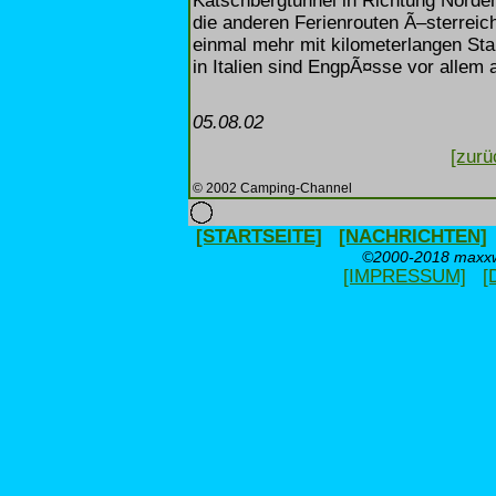
Katschbergtunnel in Richtung Norde
die anderen Ferienrouten Ã–sterreic
einmal mehr mit kilometerlangen St
in Italien sind EngpÃ¤sse vor allem 
05.08.02
[zurü
© 2002 Camping-Channel
[STARTSEITE]
[NACHRICHTEN]
©2000-2018 maxxwe
[IMPRESSUM]
[