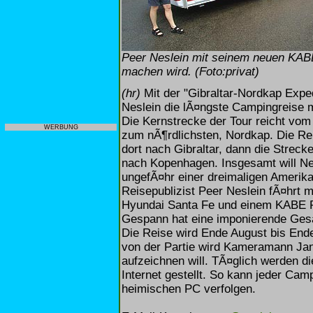
Peer Neslein mit seinem neuen KAB
machen wird. (Foto:privat)
(hr)
Mit der "Gibraltar-Nordkap Exped
Neslein die lÃ¤ngste Campingreise 
Die Kernstrecke der Tour reicht vom
WERBUNG
zum nÃ¶rdlichsten, Nordkap. Die Re
dort nach Gibraltar, dann die Strec
nach Kopenhagen. Insgesamt will Ne
ungefÃ¤hr einer dreimaligen Amerik
Reisepublizist Peer Neslein fÃ¤hrt m
Hyundai Santa Fe und einem KABE 
Gespann hat eine imponierende Ges
Die Reise wird Ende August bis End
von der Partie wird Kameramann Jan
aufzeichnen will. TÃ¤glich werden di
Internet gestellt. So kann jeder C
heimischen PC verfolgen.