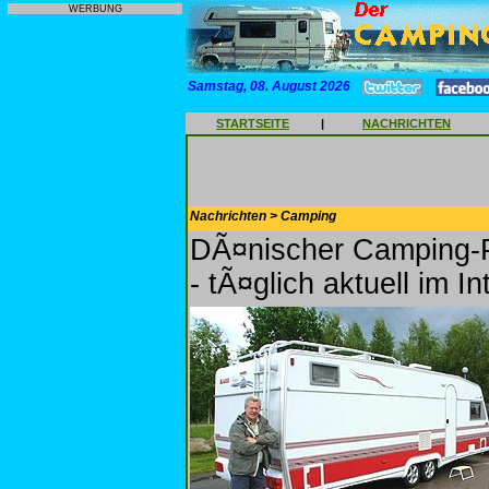
WERBUNG
Samstag, 08. August 2026
STARTSEITE
|
NACHRICHTEN
Nachrichten > Camping
DÃ¤nischer Camping-P
- tÃ¤glich aktuell im In