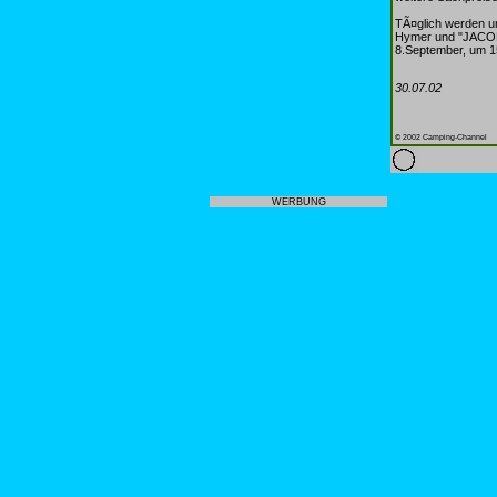
TÃ¤glich werden 
Hymer und "JACOB
8.September, um 15
30.07.02
© 2002 Camping-Channel
WERBUNG