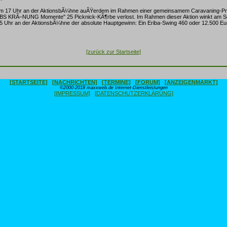
um 17 Uhr an der AktionsbÃ¼hne auÃŸerdem im Rahmen einer gemeinsamem Caravaning-Pr
S KRÃ–NUNG Momente" 25 Picknick-KÃ¶rbe verlost. Im Rahmen dieser Aktion winkt am S
 Uhr an der AktionsbÃ¼hne der absolute Hauptgewinn: Ein Eriba-Swing 460 oder 12.500 Eur
[zurück zur Startseite]
[STARTSEITE]
[NACHRICHTEN]
[TERMINE]
[FORUM]
[ANZEIGENMARKT]
©2000-2018 maxxweb.de Internet-Dienstleistungen
[IMPRESSUM]
[DATENSCHUTZERKLÄRUNG]