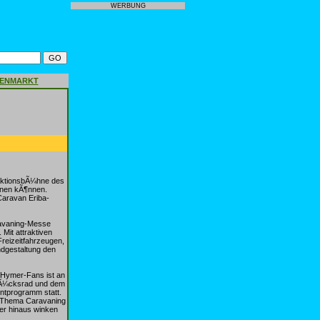
WERBUNG
GENMARKT
 AktionsbÃ¼hne des
nnen kÃ¶nnen.
Caravan Eriba-
ravaning-Messe
Mit attraktiven
reizeitfahrzeugen,
ndgestaltung den
 Hymer-Fans ist an
lÃ¼cksrad und dem
entprogramm statt.
 Thema Caravaning
er hinaus winken