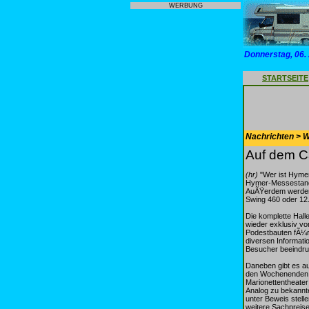
WERBUNG
Donnerstag, 06.
STARTSEITE
Nachrichten > 
Auf dem C
(hr)
"Wer ist Hymer
Hymer-Messestande
AuÃŸerdem werden 
Swing 460 oder 12.
Die komplette Hal
wieder exklusiv vo
Podestbauten fÃ¼r
diversen Informat
Besucher beeindru
Daneben gibt es a
den Wochenenden 
Marionettentheater 
Analog zu bekann
unter Beweis stell
weitere Sachpreise