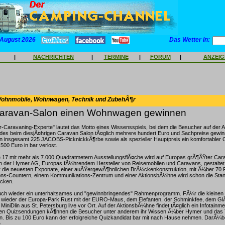
 August 2026
Das Wetter in:
|
NACHRICHTEN
|
TERMINE
|
FORUM
|
ANZEI
Wohnmobile, Wohnwagen, Technik und ZubehÃ¶r
aravan-Salon einen Wohnwagen gewinnen
-Caravaning-Experte" lautet das Motto eines Wissensspiels, bei dem die Besucher auf der
s beim diesjÃ¤hrigen Caravan Salon tÃ¤glich mehrere hundert Euro und Sachpreise gewi
insgesamt 225 JACOBS-PicknickkÃ¶rbe sowie als spezieller Hauptpreis ein komfortabler 
500 Euro in bar verlost.
le 17 mit mehr als 7.000 Quadratmetern AusstellungsflÃ¤che wird auf Europas grÃ¶ÃŸter Ca
n der Hymer AG, Europas fÃ¼hrendem Hersteller von Reisemobilen und Caravans, gestaltet. 
 die neuesten Exponate, einer auÃŸergewÃ¶hnlichen BrÃ¼ckenkonstruktion, mit Ã¼ber 70 F
ions-Countern, einem Kommunikations-Zentrum und einer AktionsbÃ¼hne wird schon die Sta
cken.
uch wieder ein unterhaltsames und "gewinnbringendes" Rahmenprogramm. FÃ¼r die kleinen
wieder der Europa-Park Rust mit der EURO-Maus, dem Elefanten, der Schminkfee, dem G
MiniDlin aus St. Petersburg live vor Ort. Auf der AktionsbÃ¼hne findet tÃ¤glich ein Infotainm
ten Quizsendungen kÃ¶nnen die Besucher unter anderem ihr Wissen Ã¼ber Hymer und das
en. Bis zu 100 Euro kann der erfolgreiche Quizkandidat bar mit nach Hause nehmen. DarÃ¼b
.