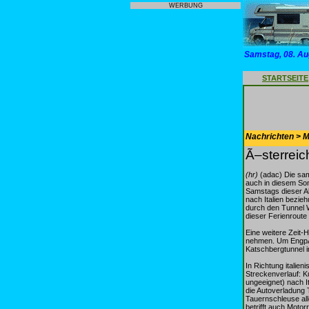
WERBUNG
Samstag, 08. Au
STARTSEITE
Nachrichten > Mo
Ã–sterreic
(hr)
(adac) Die sam
auch in diesem So
Samstags dieser 
nach Italien bezi
durch den Tunnel 
dieser Ferienroute
Eine weitere Zeit-
nehmen. Um EngpÃ¤
Katschbergtunnel 
In Richtung italien
Streckenverlauf: K
ungeeignet) nach 
die Autoverladung
Tauernschleuse al
betrifft auch Moto