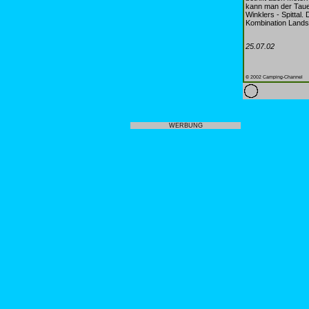
kann man der Taue
Winklers - Spittal.
Kombination Lands
25.07.02
© 2002 Camping-Channel
WERBUNG