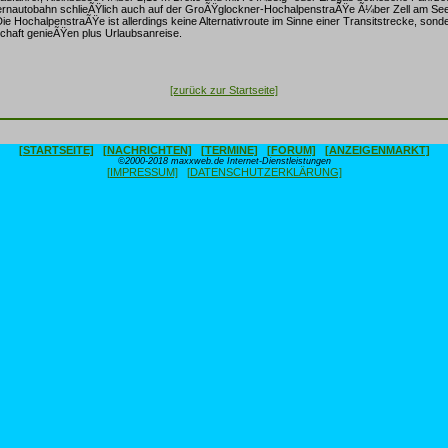
rnautobahn schlieÃŸlich auch auf der GroÃŸglockner-HochalpenstraÃŸe Ã¼ber Zell am See -
 Die HochalpenstraÃŸe ist allerdings keine Alternativroute im Sinne einer Transitstrecke, sond
chaft genieÃŸen plus Urlaubsanreise.
[zurück zur Startseite]
[STARTSEITE]
[NACHRICHTEN]
[TERMINE]
[FORUM]
[ANZEIGENMARKT]
©2000-2018 maxxweb.de Internet-Dienstleistungen
[IMPRESSUM]
[DATENSCHUTZERKLÄRUNG]