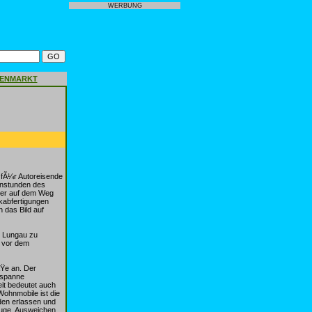
WERBUNG
GENMARKT
 fÃ¼r Autoreisende
enstunden des
ber auf dem Weg
kabfertigungen
 das Bild auf
m Lungau zu
 vor dem
ÃŸe an. Der
espanne
it bedeutet auch
ohnmobile ist die
den erlassen und
euge. Ausweichen