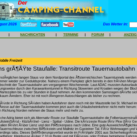
gust 2026
Das Wetter in:
|
NACHRICHTEN
|
TERMINE
|
FORUM
|
ANZEI
bile Freizeit
hs grÃ¶ÃŸte Staufalle: Transitroute Tauernautobahn
stÃ¤glichen langen Staus vor dem Nordportal des Ã¶sterreichischen Tauerntunnels werden
mmer wieder zur Geduldsprobe. Nahezu einem Parkplatz glich bereits in den frÃ¼hen Morg
Abschnitt der Tauernautobahn am vergangenen Wochenende. Laut ADAC mussten Autourlau
ehungsweise durch den Karawankentunnel in Richtung Slowenien und Kroatien wegen der Bloc
Wartezeiten bis zu vier Stunden in Kauf nehmen. An den kommenden Samstagen dÃ¼rfte sich
 kaum Ã¤ndern. Eher ist mit noch lÃ¤ngeren Autoschlangen als bisher zu rechnen.
HÃ¼rde in Richtung SÃ¼den haben Autofahrer dann noch mit der Mautstelle bei St. Michael i
sse auf der Tauernautobahn kommen jetzt auch die Urlaubsheimkehrer nicht mehr herum:
in Richtung Norden nehmen die Staus mehr und mehr zu.
ische Adria bietet sich als Alternativ-Route zur Staufalle Tauernautobahn die Felbertauernstra
ufstein/SÃ¼d - KitzbÃ¼hel - Lienz - Spittal - Udine. Die kÃ¼rzeste Route fÃ¼r Pkw (fÃ¼r G
Italien fÃ¼hrt Ã¼ber Lienz und den PlÃ¶ckenpass nach Udine. Eine gute AusweichmÃ¶glichke
 Tauernschleuse zwischen BÃ¶ckstein und Mallnitz im Gasteiner Tal. FÃ¼r Wohnwagen und W
lerdings tabu. Dieses BefÃ¶rderungsverbot wurde im FrÃ¼hjahr 2001 aus SicherheitsgrÃ¼n
rradfahrer, Kleinbusse Ã¼ber 2,10 m Breite und mit FlÃ¼ssig- oder Erdgas betriebene Fahrz