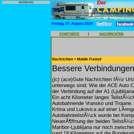
WERBUNG
Freitag, 07. August 2026
STARTSEITE
|
NACHRICHTEN
Nachrichten > Mobile Freizeit
Bessere Verbindungen
(jc)
(ace)Gute Nachrichten fÃ¼r Urla
unterwegs sind: Wie der ACE Auto Cl
der Verbindung auf der A1 (Ljublijan
Ein acht Kilometer langes TeilstÃ¼c
Autobahnende Vransko und Trojane. 
Krtina und Lukovica auf einer LÃ¤ng
AutobahnteilstÃ¼ck wurde bei Kompol
NeuerÃ¶ffnung der beiden TeilstÃ¼
Maribor-Ljublijana nur noch zwische
rund 18 Kilometern auf die Bundesst