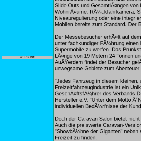
Slide Outs und GesamtlÃ¤ngen von 
WohnrÃ¤ume. RÃ¼ckfahrkamera, Satel
Niveauregulierung oder eine integr
Mobilen bereits zum Standard. Der B
Der Messebesucher erhÃ¤lt auf dem 
unter fachkundiger FÃ¼hrung einen 
Supermobile zu werfen. Das Prunkst
LÃ¤nge von 19 Metern 24 Tonnen und
WERBUNG
AuÃŸerdem findet der Besucher gelÃ
unwegsame Gebiete zum Abenteuer 
"Jedes Fahrzeug in diesem kleinen, 
Freizeitfahrzeugindustrie ist ein Uni
GeschÃ¤ftsfÃ¼hrer des Verbands D
Hersteller e.V. "Unter dem Motto Â´N
individuellen BedÃ¼rfnisse der Kund
Doch der Caravan Salon bietet nich
Auch die preiswerte Caravan-Version
"ShowbÃ¼hne der Giganten" neben s
Freizeit zu finden.