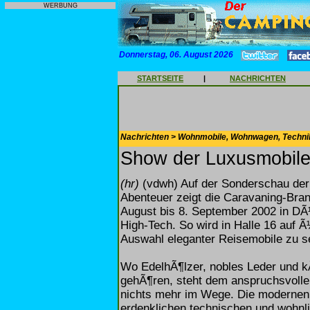
WERBUNG
Donnerstag, 06. August 2026
STARTSEITE
|
NACHRICHTEN
Nachrichten > Wohnmobile, Wohnwagen, Techni
Show der Luxusmobile
(hr)
(vdwh) Auf der Sonderschau der 
Abenteuer zeigt die Caravaning-Bra
August bis 8. September 2002 in DÃ¼
High-Tech. So wird in Halle 16 auf 
Auswahl eleganter Reisemobile zu s
Wo EdelhÃ¶lzer, nobles Leder und 
gehÃ¶ren, steht dem anspruchsvoll
nichts mehr im Wege. Die modernen L
erdenklichen technischen und wohnl