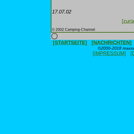
17.07.02
[zurü
© 2002 Camping-Channel
[STARTSEITE]
[NACHRICHTEN]
©2000-2018 maxxwe
[IMPRESSUM]
[