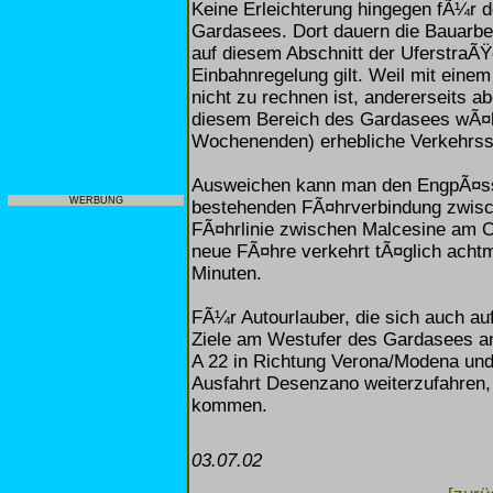
Keine Erleichterung hingegen fÃ¼r 
Gardasees. Dort dauern die Bauarbei
auf diesem Abschnitt der UferstraÃŸ
Einbahnregelung gilt. Weil mit ein
nicht zu rechnen ist, andererseits 
diesem Bereich des Gardasees wÃ¤h
Wochenenden) erhebliche Verkehrss
Ausweichen kann man den EngpÃ¤ssen
WERBUNG
bestehenden FÃ¤hrverbindung zwisc
FÃ¤hrlinie zwischen Malcesine am 
neue FÃ¤hre verkehrt tÃ¤glich achtma
Minuten.
FÃ¼r Autourlauber, die sich auch auf
Ziele am Westufer des Gardasees an
A 22 in Richtung Verona/Modena und 
Ausfahrt Desenzano weiterzufahren, 
kommen.
03.07.02