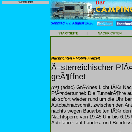
WERBUNG
Sonntag, 09. August 2026
STARTSEITE
|
NACHRICHTEN
Nachrichten > Mobile Freizeit
Ã–sterreichischer PfÃ
geÃ¶ffnet
(hr)
(adac) GrÃ¼nes Licht fÃ¼r Nach
PfÃ¤ndertunnel: Die TunnelrÃ¶hre au
ab sofort wieder rund um die Uhr be
Autobahnabschnitt zwischen den An
nachts wegen Bauarbeiten fÃ¼r den
Nachtsperre von 19.45 Uhr bis 6.15
Autofahrer auf Landes- und Bundes