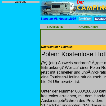
WERBUNG
Samstag, 08. August 2026
STARTSEITE
|
NACHRICHTEN
Nachrichten > Touristik
Polen: Kostenlose Hotl
(hr)
(ots) Ausweis verloren? Ã„rger 
Erkrankung? Wer auf einer Polen-Re
jetzt mit schneller und unbÃ¼rokratis
eine Touristen-Hotline mit deutsch u
bis 24 Uhr besetzt ist.
Unter der Nummer 0800/200300 kann
kostenlos erreichen, mit dem Handy
AuslandsgebÃ¼hren des Providers. 
31.Oktober angeboten. "Mit dieser Ho