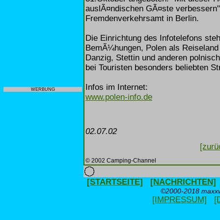
auslÃ¤ndischen GÃ¤ste verbessern"
Fremdenverkehrsamt in Berlin.
Die Einrichtung des Infotelefons st
BemÃ¼hungen, Polen als Reiseland 
Danzig, Stettin und anderen polni
bei Touristen besonders beliebten S
Infos im Internet:
WERBUNG
www.polen-info.de
02.07.02
[zurü
© 2002 Camping-Channel
[STARTSEITE]
[NACHRICHTEN]
©2000-2018 maxxwe
[IMPRESSUM]
[