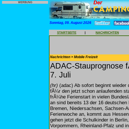
WERBUNG
Sonntag, 09. August 2026
STARTSEITE
|
NACHRICHTEN
Nachrichten > Mobile Freizeit
ADAC-Stauprognose f
7. Juli
(hr)
(adac) Ab sofort beginnt wieder d
fÃ¼r den jetzt schon anlaufenden s
frÃ¼he Ferienstart in vielen Bund
an sind bereits 13 der 16 deutschen
Bremen, Niedersachsen, Sachsen-Anh
Ferienwoche an, kommt aus Hessen 
gehen jetzt die Schulkinder in Berl
Vorpommern, Rheinland-Pfalz und in