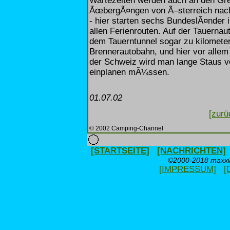
Wartezeiten werden auch an den Gr
ÃœbergÃ¤ngen von Ã–sterreich nach
- hier starten sechs BundeslÃ¤nder i
allen Ferienrouten. Auf der Tauerna
dem Tauerntunnel sogar zu kilometerl
Brennerautobahn, und hier vor allem 
der Schweiz wird man lange Staus v
einplanen mÃ¼ssen.
01.07.02
[zurü
© 2002 Camping-Channel
[STARTSEITE]
[NACHRICHTEN]
©2000-2018 maxxwe
[IMPRESSUM]
[