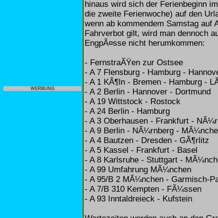
hinaus wird sich der Ferienbeginn i
die zweite Ferienwoche) auf den U
wenn ab kommendem Samstag auf Au
Fahrverbot gilt, wird man dennoch 
EngpÃ¤sse nicht herumkommen:
- FernstraÃŸen zur Ostsee
- A 7 Flensburg - Hamburg - Hanno
- A 1 KÃ¶ln - Bremen - Hamburg - 
WERBUNG
- A 2 Berlin - Hannover - Dortmund
- A 19 Wittstock - Rostock
- A 24 Berlin - Hamburg
- A 3 Oberhausen - Frankfurt - NÃ¼
- A 9 Berlin - NÃ¼rnberg - MÃ¼nch
- A 4 Bautzen - Dresden - GÃ¶rlitz
- A 5 Kassel - Frankfurt - Basel
- A 8 Karlsruhe - Stuttgart - MÃ¼nc
- A 99 Umfahrung MÃ¼nchen
- A 95/B 2 MÃ¼nchen - Garmisch-Pa
- A 7/B 310 Kempten - FÃ¼ssen
- A 93 Inntaldreieck - Kufstein