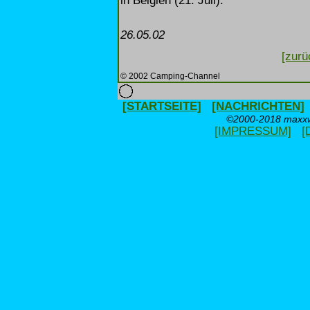
in Belgien (21. Juli).
26.05.02
[zurü
© 2002 Camping-Channel
[STARTSEITE]
[NACHRICHTEN]
©2000-2018 maxxwe
[IMPRESSUM]
[