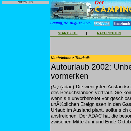
WERBUNG
Freitag, 07. August 2026
STARTSEITE
|
NACHRICHTEN
Nachrichten > Touristik
Autourlaub 2002: Unbe
vormerken
(hr)
(adac) Die wenigsten Auslandsre
des Besuchslandes vertraut. Sie ko
wenn sie unvorbereitet vor geschlo
unÃ¼blichen Ereignissen in den Gas
Urlaub im Ausland plant, sollte sich 
anstreichen. Der ADAC hat die beso
zwischen Mitte Juni und Ende Oktob