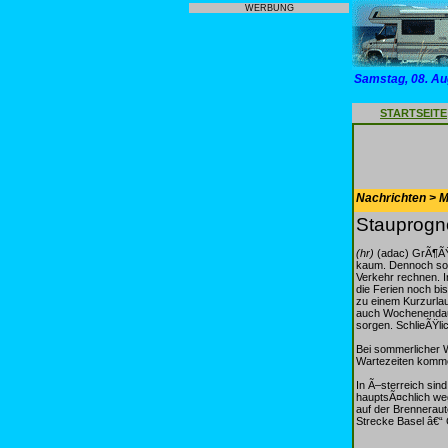
WERBUNG
Samstag, 08. Au
STARTSEITE
Nachrichten > Mo
Stauprogn
(hr)
(adac) GrÃ¶ÃŸ
kaum. Dennoch sol
Verkehr rechnen. 
die Ferien noch bi
zu einem Kurzurla
auch Wochenendaus
sorgen. SchlieÃŸli
Bei sommerlicher 
Wartezeiten komm
In Ã–sterreich sind
hauptsÃ¤chlich weg
auf der Brenneraut
Strecke Basel â€“ 