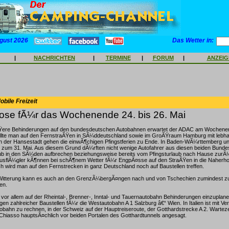
gust 2026
Das Wetter in:
|
NACHRICHTEN
|
TERMINE
|
FORUM
|
ANZEI
bile Freizeit
ose fÃ¼r das Wochenende 24. bis 26. Mai
ere Behinderungen auf den bundesdeutschen Autobahnen erwartet der ADAC am Wochenen
lte man auf den FernstraÃŸen in SÃ¼ddeutschland sowie im GroÃŸraum Hamburg mit lebha
In der Hansestadt gehen die einwÃ¶chigen Pfingstferien zu Ende. In Baden-WÃ¼rttemberg u
s zum 31. Mai. Aus diesem Grund dÃ¼rften nicht wenige Autofahrer aus diesen beiden Bundes
ub in den SÃ¼den aufbrechen beziehungsweise bereits vom Pfingsturlaub nach Hause zurÃ
flÃ¼gler kÃ¶nnen bei schÃ¶nem Wetter fÃ¼r EngpÃ¤sse auf den StraÃŸen in die Naherho
ch wird man auf den Fernstrecken in ganz Deutschland noch auf Baustellen treffen.
Witterung kann es auch an den GrenzÃ¼bergÃ¤ngen nach und von Tschechien zumindest 
en.
 vor allem auf der Rheintal-, Brenner-, Inntal- und Tauernautobahn Behinderungen einzuplanen
en zahlreicher Baustellen fÃ¼r die Westautobahn A 1 Salzburg â€“ Wien. In Italien ist mit V
obahn zu rechnen, in der Schweiz auf der Hauptreiseroute, der Gotthardstrecke A 2. Warteze
Chiasso hauptsÃ¤chlich vor beiden Portalen des Gotthardtunnels angesagt.