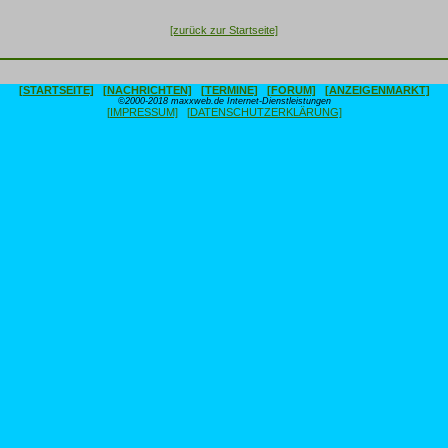
[zurück zur Startseite]
[STARTSEITE]
[NACHRICHTEN]
[TERMINE]
[FORUM]
[ANZEIGENMARKT]
©2000-2018 maxxweb.de Internet-Dienstleistungen
[IMPRESSUM]
[DATENSCHUTZERKLÄRUNG]