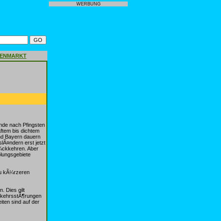
WERBUNG
GENMARKT
de nach Pfingsten
ftem bis dichtem
nd Bayern dauern
lÃ¤ndern erst jetzt
¼ckkehren. Aber
lungsgebiete
zu kÃ¼rzeren
. Dies gilt
erkehrsstÃ¶rungen
iten sind auf der