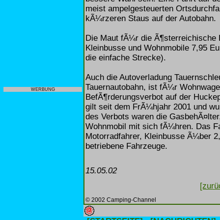
meist ampelgesteuerten Ortsdurchfah
kÃ¼rzeren Staus auf der Autobahn.
Die Maut fÃ¼r die Ã¶sterreichische
Kleinbusse und Wohnmobile 7,95 Eu
die einfache Strecke).
Auch die Autoverladung Tauernschleu
Tauernautobahn, ist fÃ¼r Wohnwage
WERBUNG
BefÃ¶rderungsverbot auf der Huckep
gilt seit dem FrÃ¼hjahr 2001 und w
des Verbots waren die GasbehÃ¤lter
Wohnmobil mit sich fÃ¼hren. Das Fah
Motorradfahrer, Kleinbusse Ã¼ber 2
betriebene Fahrzeuge.
15.05.02
[zurü
© 2002 Camping-Channel