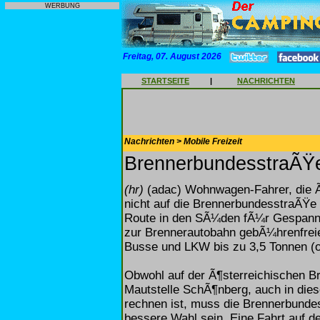
WERBUNG
Freitag, 07. August 2026
STARTSEITE
|
NACHRICHTEN
Nachrichten > Mobile Freizeit
BrennerbundesstraÃŸ
(hr)
(adac) Wohnwagen-Fahrer, die Ã
nicht auf die BrennerbundesstraÃŸe 
Route in den SÃ¼den fÃ¼r Gespanne
zur Brennerautobahn gebÃ¼hrenfre
Busse und LKW bis zu 3,5 Tonnen (
Obwohl auf der Ã¶sterreichischen B
Mautstelle SchÃ¶nberg, auch in di
rechnen ist, muss die Brennerbunde
bessere Wahl sein. Eine Fahrt auf d