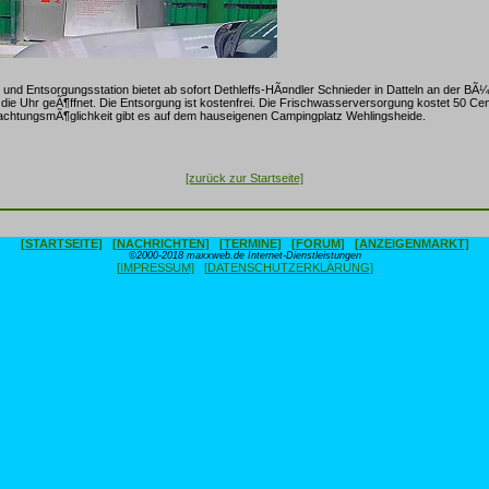
 und Entsorgungsstation bietet ab sofort Dethleffs-HÃ¤ndler Schnieder in Datteln an der BÃ
m die Uhr geÃ¶ffnet. Die Entsorgung ist kostenfrei. Die Frischwasserversorgung kostet 50 Ce
nachtungsmÃ¶glichkeit gibt es auf dem hauseigenen Campingplatz Wehlingsheide.
[zurück zur Startseite]
[STARTSEITE]
[NACHRICHTEN]
[TERMINE]
[FORUM]
[ANZEIGENMARKT]
©2000-2018 maxxweb.de Internet-Dienstleistungen
[IMPRESSUM]
[DATENSCHUTZERKLÄRUNG]