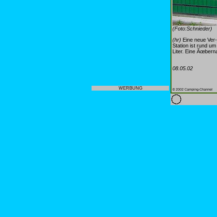
(Foto:Schnieder)
(hr)
Eine neue Ver-
Station ist rund u
Liter. Eine Ãœber
08.05.02
WERBUNG
© 2002 Camping-Channel