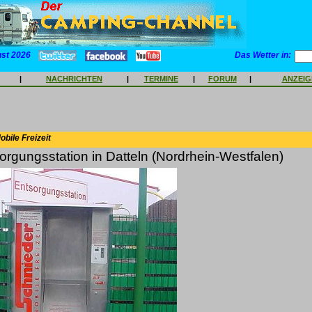
ust 2026
Das Wetter in:
|
NACHRICHTEN
|
TERMINE
|
FORUM
|
ANZEI
bile Freizeit
rgungsstation in Datteln (Nordrhein-Westfalen)