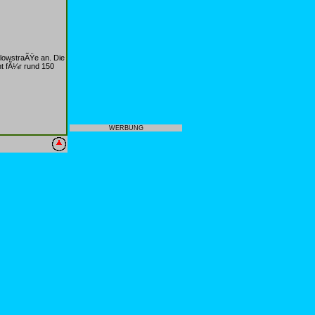
¼lowstraÃŸe an. Die
nt fÃ¼r rund 150
WERBUNG