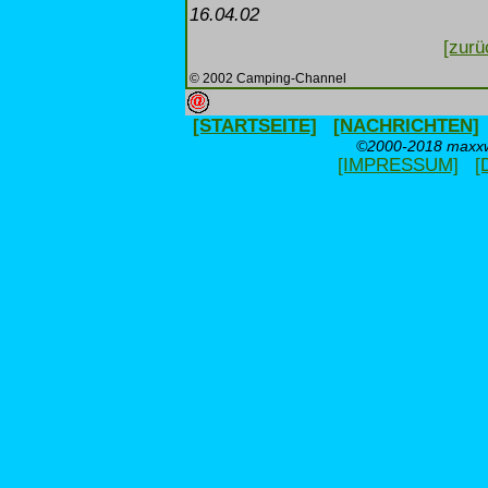
16.04.02
[zurü
© 2002 Camping-Channel
[STARTSEITE]
[NACHRICHTEN]
©2000-2018 maxxwe
[IMPRESSUM]
[