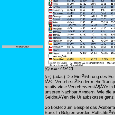
WERBUNG
(Quelle:ADAC)
(hr)
(adac) Die EinfÃ¼hrung des Eur
fÃ¼r VerkehrssÃ¼nder mehr Transpar
relativ viele VerkehrsverstÃ¶ÃŸe in 
unseren NachbarlÃ¤ndern. Wie die a
GeldbuÃŸen die Urlaubskasse ganz 
So kostet zum Beispiel das Ãœberfa
Euro. In Belgien werden RotlichtsÃ