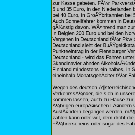
zur Kasse gebeten. FÃ¼r ParkverstÃ
5 und 35 Euro, in den Niederlanden
bei 40 Euro, in GroÃŸbritannien bei
Auch Schnellfahrer kommen in Deuts
gÃ¼nstig davon. WÃ¤hrend man zum
in Belgien 200 Euro und bei den Norw
Vergehen in Deutschland fÃ¼r Pkw b
Deutschland sieht der BuÃŸgeldkatal
Punkteeintrag in der Flensburger Ve
Deutschland - wird das Fahren unter 
Skandinavier ahnden AlkoholsÃ¼nd
Finnland mindestens ein halbes, in
eineinhalb MonatsgehÃ¤lter fÃ¼r Fah
Wegen des deutsch-Ã¶sterreichisch
VerkehrssÃ¼nder, die sich in unse
kommen lassen, auch zu Hause zur 
Ã¼brigen europÃ¤ischen LÃ¤ndern v
AuslÃ¤ndern begangen werden, mÃ¶gli
zahlen kann oder will, dem droht d
FÃ¼hrerscheins oder sogar des Fah