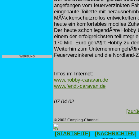
angefangen vom feuerverzinkten Fahr
eingebaute Toilette mit herausnehmb
MÃ¼ckenschutzrollos entwickelten di
heute ein komfortables mobiles Zuh
Der heute schon legendÃ¤re Hobby 
einem der erfolgreichsten teilintegr
170 Mio. Euro gehÃ¶rt Hobby zu den
Weiterhin zum Unternehmen gehÃ¶r
Feuerverzinkerei und die Nordland-Ze
WERBUNG
Infos im Internet:
www.hobby-caravan.de
www.fendt-caravan.de
07.04.02
[zurü
© 2002 Camping-Channel
[STARTSEITE]
[NACHRICHTEN]