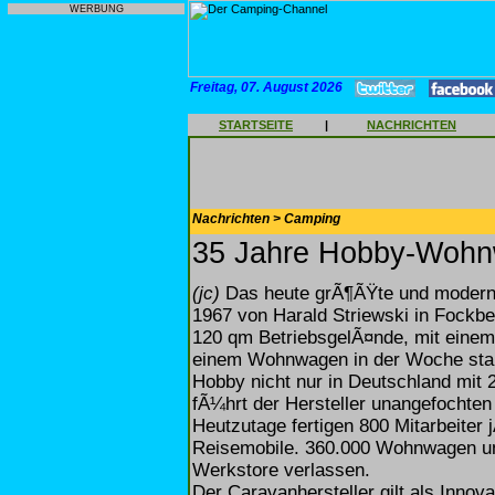
WERBUNG
Freitag, 07. August 2026
STARTSEITE
|
NACHRICHTEN
Nachrichten > Camping
35 Jahre Hobby-Woh
(jc)
Das heute grÃ¶ÃŸte und modern
1967 von Harald Striewski in Fockb
120 qm BetriebsgelÃ¤nde, mit einem 
einem Wohnwagen in der Woche start
Hobby nicht nur in Deutschland mit 2
fÃ¼hrt der Hersteller unangefochten
Heutzutage fertigen 800 Mitarbeite
Reisemobile. 360.000 Wohnwagen un
Werkstore verlassen.
Der Caravanhersteller gilt als Innova