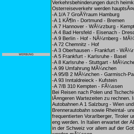
Verkehrsbehinderungen durch heimke
Osterreiseverkehr werden hauptsÃ¤c
-A 1/A 7 GroÃŸraum Hamburg
-A 1 KÃ¶ln - Dortmund - Bremen
-A 7 Hannover - WÃ¼rzburg - Kemp
-A 4 Bad Hersfeld - Eisenach - Dres
-A 9 Berlin - Hof - NÃ¼rnberg - MÃ
-A 72 Chemnitz - Hof
-A 3 Oberhausen - Frankfurt - WÃ¼
WERBUNG
-A 5 Frankfurt - Karlsruhe - Basel
-A 8 Karlsruhe - Stuttgart - MÃ¼nch
-A 99 Umfahrung MÃ¼nchen
-A 95/B 2 MÃ¼nchen - Garmisch-Par
-A 93 Inntaldreieck - Kufstein
-A 7/B 310 Kempten - FÃ¼ssen
Bei Reisen nach Polen und Tschechi
lÃ¤ngeren Wartezeiten zu rechnen. 
Autobahnen A 1 Salzburg - Wien und 
Brennerautobahn sowie Rheintal- un
frequentierten Vorarlberger, Tiroler
eng werden. In Italien erwartet der
in der Schweiz vor allem auf der Got