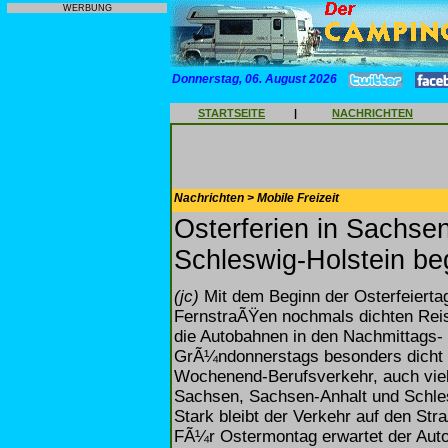
WERBUNG
Donnerstag, 06. August 2026
STARTSEITE
|
NACHRICHTEN
Nachrichten > Mobile Freizeit
Osterferien in Sachse
Schleswig-Holstein be
(jc)
Mit dem Beginn der Osterfeierta
FernstraÃŸen nochmals dichten Rei
die Autobahnen in den Nachmittags
GrÃ¼ndonnerstags besonders dicht sei
Wochenend-Berufsverkehr, auch viele
Sachsen, Sachsen-Anhalt und Schlesw
Stark bleibt der Verkehr auf den St
FÃ¼r Ostermontag erwartet der Auto