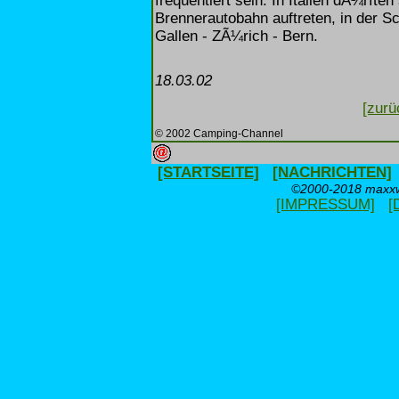
frequentiert sein. In Italien dÃ¼rft
Brennerautobahn auftreten, in der S
Gallen - ZÃ¼rich - Bern.
18.03.02
[zurü
© 2002 Camping-Channel
[STARTSEITE]
[NACHRICHTEN]
©2000-2018 maxxwe
[IMPRESSUM]
[