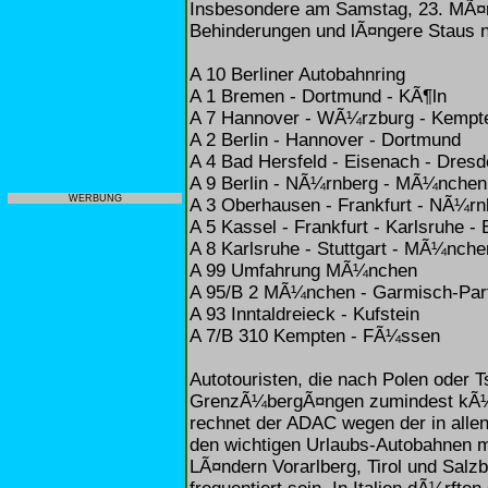
Insbesondere am Samstag, 23. MÃ¤r
Behinderungen und lÃ¤ngere Staus
A 10 Berliner Autobahnring
A 1 Bremen - Dortmund - KÃ¶ln
A 7 Hannover - WÃ¼rzburg - Kempt
A 2 Berlin - Hannover - Dortmund
A 4 Bad Hersfeld - Eisenach - Dresd
A 9 Berlin - NÃ¼rnberg - MÃ¼nchen
WERBUNG
A 3 Oberhausen - Frankfurt - NÃ¼rn
A 5 Kassel - Frankfurt - Karlsruhe - 
A 8 Karlsruhe - Stuttgart - MÃ¼nche
A 99 Umfahrung MÃ¼nchen
A 95/B 2 MÃ¼nchen - Garmisch-Par
A 93 Inntaldreieck - Kufstein
A 7/B 310 Kempten - FÃ¼ssen
Autotouristen, die nach Polen oder T
GrenzÃ¼bergÃ¤ngen zumindest kÃ¼rz
rechnet der ADAC wegen der in alle
den wichtigen Urlaubs-Autobahnen m
LÃ¤ndern Vorarlberg, Tirol und Sal