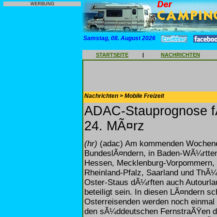
WERBUNG
Samstag, 08. August 2026
STARTSEITE
|
NACHRICHTEN
Nachrichten > Mobile Freizeit
ADAC-Stauprognose f
24. MÃ¤rz
(hr)
(adac) Am kommenden Wochenende
BundeslÃ¤ndern, in Baden-WÃ¼rttem
Hessen, Mecklenburg-Vorpommern, N
Rheinland-Pfalz, Saarland und ThÃ¼r
Oster-Staus dÃ¼rften auch Autour
beteiligt sein. In diesen LÃ¤ndern sc
Osterreisenden werden noch einmal d
den sÃ¼ddeutschen FernstraÃŸen de