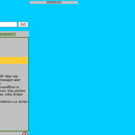
WERBUNG
GENMARKT
P. Aber wie
Wohnwagen aber
n
msmanÃ¶ver in
eren. Das sichere
en. Infos Ã¼ber
fahren u.a. lernen