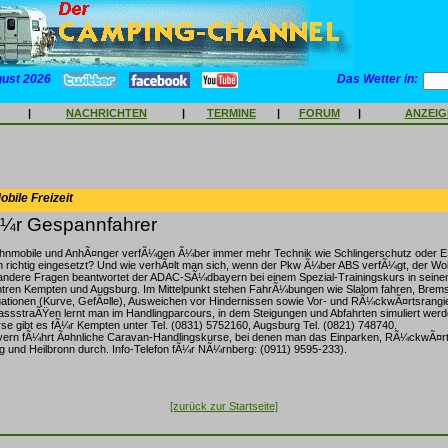
gust 2026
Das Wetter in:
|
NACHRICHTEN
|
TERMINE
|
FORUM
|
ANZEI
bile Freizeit
fÃ¼r Gespannfahrer
nmobile und AnhÃ¤nger verfÃ¼gen Ã¼ber immer mehr Technik wie Schlingerschutz oder ES
en richtig eingesetzt? Und wie verhÃ¤lt man sich, wenn der Pkw Ã¼ber ABS verfÃ¼gt, der 
 andere Fragen beantwortet der ADAC-SÃ¼dbayern bei einem Spezial-Trainingskurs in seine
ntren Kempten und Augsburg. Im Mittelpunkt stehen FahrÃ¼bungen wie Slalom fahren, Bre
uationen (Kurve, GefÃ¤lle), Ausweichen vor Hindernissen sowie Vor- und RÃ¼ckwÃ¤rtsrangi
ssstraÃŸen lernt man im Handlingparcours, in dem Steigungen und Abfahrten simuliert werd
rse gibt es fÃ¼r Kempten unter Tel. (0831) 5752160, Augsburg Tel. (0821) 748740.
rn fÃ¼hrt Ã¤hnliche Caravan-Handlingskurse, bei denen man das Einparken, RÃ¼ckwÃ¤rts
 und Heilbronn durch. Info-Telefon fÃ¼r NÃ¼rnberg: (0911) 9595-233).
[zurück zur Startseite]