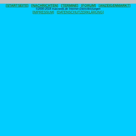
[STARTSEITE]
[NACHRICHTEN]
[TERMINE]
[FORUM]
[ANZEIGENMARKT]
©2000-2018 maxxweb.de Internet-Dienstleistungen
[IMPRESSUM]
[DATENSCHUTZERKLÄRUNG]