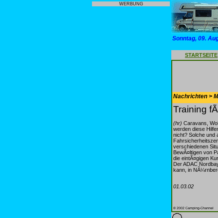
WERBUNG
Sonntag, 09. Au
STARTSEITE
Nachrichten > Mo
Training 
(hr)
Caravans, Woh
werden diese Hilf
nicht? Solche und
Fahrsicherheitsze
verschiedenen Sit
BewÃ¤ltigen von Pa
die eintÃ¤gigen Ku
Der ADAC Nordbaye
kann, in NÃ¼rnberg
01.03.02
© 2002 Camping-Channel