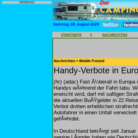
WERBUNG
Samstag, 08. August 2026
STARTSEITE
|
NACHRICHTEN
Nachrichten > Mobile Freizeit
Handy-Verbote in Eur
(hr)
(adac) Fast Ã¼berall in Europa 
Handys wÃ¤hrend der Fahrt tabu. W
erwischt wird, darf mit saftigen Str
die aktuellen BuÃŸgelder in 22 Rei
Verbot drohen erheblichen strafrecht
Autofahrer in einen Unfall verwickel
gefÃ¤hrdet.
In Deutschland betrÃ¤gt seit Januar 
wenige LÃ¤nder haben wie Deutschl