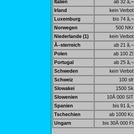
Italien
ab 32 â‚¬
Irland
kein Verbot
Luxemburg
bis 74 â‚¬
Norwegen
500 NKr
Niederlande (1)
kein Verbot
Ã–sterreich
ab 21 â‚¬
Polen
ab 100 Zl
Portugal
ab 25 â‚¬
Schweden
kein Verbot
Schweiz
100 sfr
Slowakei
1500 Sk
Slowenien
10Â 000 SIT
Spanien
bis 91 â‚¬
Tschechien
ab 1000 Kc
Ungarn
bis 30Â 000 Ft