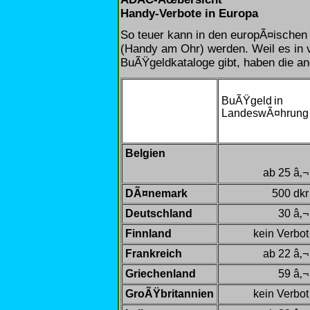
Handy-Verbote in Europa
So teuer kann in den europÃ¤ischen
(Handy am Ohr) werden. Weil es in 
BuÃŸgeldkataloge gibt, haben die a
BuÃŸgeld
in
LandeswÃ¤hrung
Belgien
ab 25 â‚¬
DÃ¤nemark
500 dkr
Deutschland
30 â‚¬
Finnland
kein Verbot
Frankreich
ab 22 â‚¬
Griechenland
59 â‚¬
GroÃŸbritannien
kein Verbot