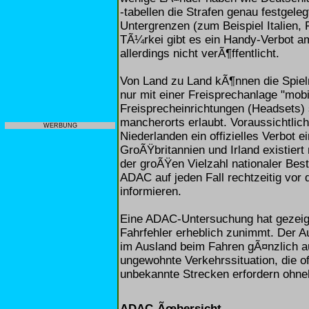
-tabellen die Strafen genau festgeleg
Untergrenzen (zum Beispiel Italien, 
TÃ¼rkei gibt es ein Handy-Verbot 
allerdings nicht verÃ¶ffentlicht.
Von Land zu Land kÃ¶nnen die Spielr
nur mit einer Freisprechanlage "mob
Freisprecheinrichtungen (Headsets)
mancherorts erlaubt. Voraussichtlic
WERBUNG
Niederlanden ein offizielles Verbot 
GroÃŸbritannien und Irland existier
der groÃŸen Vielzahl nationaler Be
ADAC auf jeden Fall rechtzeitig vor
informieren.
Eine ADAC-Untersuchung hat gezeigt,
Fahrfehler erheblich zunimmt. Der A
im Ausland beim Fahren gÃ¤nzlich au
ungewohnte Verkehrssituation, die o
unbekannte Strecken erfordern ohn
ADAC-Ãœbersicht