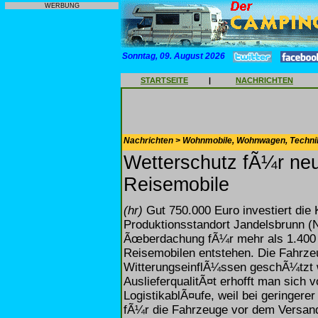
WERBUNG
Sonntag, 09. August 2026
STARTSEITE
|
NACHRICHTEN
Nachrichten > Wohnmobile, Wohnwagen, Techni
Wetterschutz fÃ¼r n
Reisemobile
(hr)
Gut 750.000 Euro investiert die 
Produktionsstandort Jandelsbrunn (Ni
Ãœberdachung fÃ¼r mehr als 1.400
Reisemobilen entstehen. Die Fahrzeug
WitterungseinflÃ¼ssen geschÃ¼tzt 
AuslieferqualitÃ¤t erhofft man sich
LogistikablÃ¤ufe, weil bei geringer
fÃ¼r die Fahrzeuge vor dem Versand