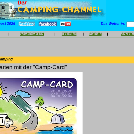
gust 2026
Das Wetter in:
|
NACHRICHTEN
|
TERMINE
|
FORUM
|
ANZEI
Camping
arten mit der "Camp-Card"