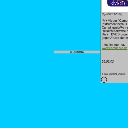
(Quelle:BVCD)
(hr)
Mit der "Camp-
Instrument heraus.
CampinggebÃ¼hren 
ReiserÃ¼cktrittsk
Die im BVCD organi
gegenÃ¼ber den ni
Infos im Internet:
www.campcard.de
WERBUNG
26.02.02
© 2002 Camping-Channel