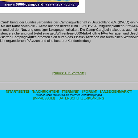
Card" bringt der Bundesverbandes der Campingwirtschaft in Deutschland e.V. (BVCD) ein n
 Mit der Karte sollen die GÃ¤ste auf den derzeit rund 1.250 BVCD-MitgliedsplÃ¤tzen ErmÃ¤
und bei der Nutzung sonstiger Leistungen erhalten. Die Camp-Card beinhaltet u.a. auch ei
ostenversicherung und bietet eine gebÃ¼hrenfreie 0800-Info-Hotline fÃ¼r Anfragen und Bes
sierten CampingplÃ¤tze erhoffen sich durch das PlastikkÃ¤rtchen vor allem einen Wettbewe
cht organisierten PlÃ¤tzen und eine bessere Kundenbindung.
[zurück zur Startseite]
[STARTSEITE]
[NACHRICHTEN]
[TERMINE]
[FORUM]
[ANZEIGENMARKT]
©2000-2018 maxxweb.de Internet-Dienstleistungen
[IMPRESSUM]
[DATENSCHUTZERKLÄRUNG]