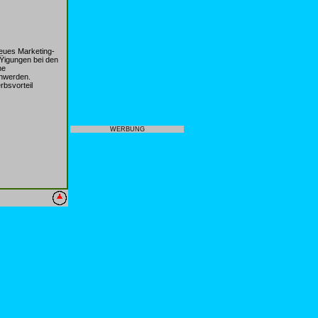
eues Marketing-
ÃŸigungen bei den
ne
chwerden.
rbsvorteil
WERBUNG