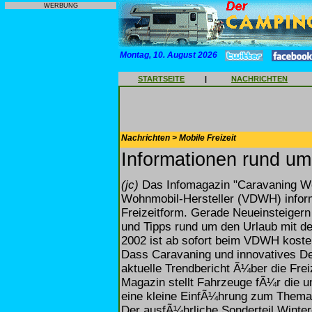
WERBUNG
Montag, 10. August 2026
STARTSEITE
|
NACHRICHTEN
Nachrichten > Mobile Freizeit
Informationen rund u
(jc)
Das Infomagazin "Caravaning W
Wohnmobil-Hersteller (VDWH) inform
Freizeitform. Gerade Neueinsteiger
und Tipps rund um den Urlaub mit d
2002 ist ab sofort beim VDWH koste
Dass Caravaning und innovatives De
aktuelle Trendbericht Ã¼ber die Fre
Magazin stellt Fahrzeuge fÃ¼r die u
eine kleine EinfÃ¼hrung zum Thema:
Der ausfÃ¼hrliche Sonderteil Wint