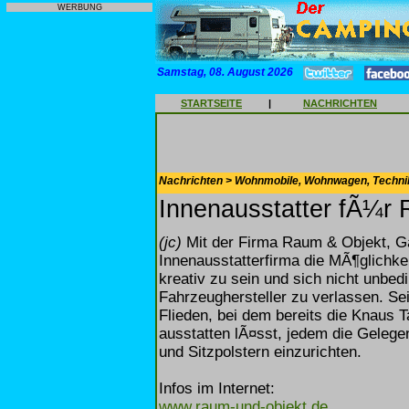
WERBUNG
Samstag, 08. August 2026
STARTSEITE
|
NACHRICHTEN
Nachrichten > Wohnmobile, Wohnwagen, Techni
Innenausstatter fÃ¼r
(jc)
Mit der Firma Raum & Objekt, Gar
Innenausstatterfirma die MÃ¶glichke
kreativ zu sein und sich nicht unbe
Fahrzeughersteller zu verlassen. Sei
Flieden, bei dem bereits die Knaus 
ausstatten lÃ¤sst, jedem die Gelegen
und Sitzpolstern einzurichten.
Infos im Internet:
www.raum-und-objekt.de