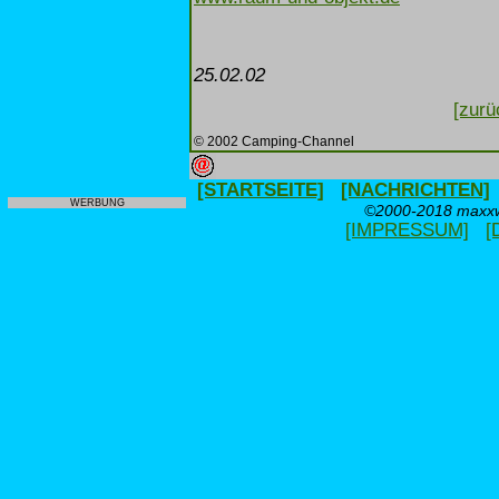
25.02.02
[zurü
© 2002 Camping-Channel
[STARTSEITE]
[NACHRICHTEN]
WERBUNG
©2000-2018 maxxwe
[IMPRESSUM]
[