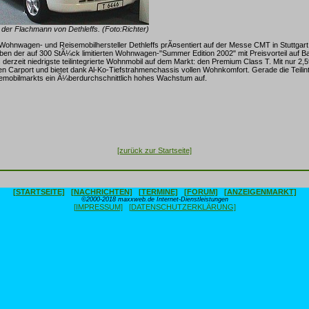
der Flachmann von Dethleffs. (Foto:Richter)
Wohnwagen- und Reisemobilhersteller Dethleffs prÃ¤sentiert auf der Messe CMT in Stuttgart,
ben der auf 300 StÃ¼ck limitierten Wohnwagen-"Summer Edition 2002" mit Preisvorteil auf Ba
derzeit niedrigste teilintegrierte Wohnmobil auf dem Markt: den Premium Class T. Mit nur 2
n Carport und bietet dank Al-Ko-Tiefstrahmenchassis vollen Wohnkomfort. Gerade die Teilin
semobilmarkts ein Ã¼berdurchschnittlich hohes Wachstum auf.
[zurück zur Startseite]
[STARTSEITE]
[NACHRICHTEN]
[TERMINE]
[FORUM]
[ANZEIGENMARKT]
©2000-2018 maxxweb.de Internet-Dienstleistungen
[IMPRESSUM]
[DATENSCHUTZERKLÄRUNG]