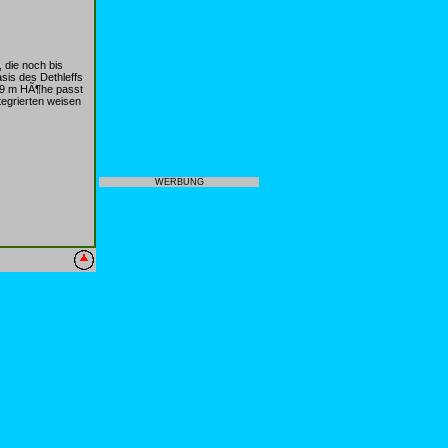
 die noch bis
sis des Dethleffs
,59 m HÃ¶he passt
tegrierten weisen
WERBUNG