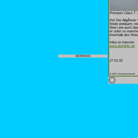
Premium Class T - 
(hr)
Der AllgÃ¤uer 
heute andauert, ne
New Line auch das 
er unter so manche
innerhalb des Rei
Infos im Internet:
www.dethleffs.de
WERBUNG
27.01.02
© 2002 Camping-Channel