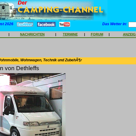
ust 2026
Das Wetter in:
|
NACHRICHTEN
|
TERMINE
|
FORUM
|
ANZEI
Wohnmobile, Wohnwagen, Technik und ZubehÃ¶r
n von Dethleffs