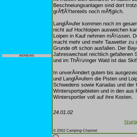
Beschneiungsanlagen sind dort trotzd
grÃ¶ÃŸtenteils noch mÃ¶glich.
LanglÃ¤ufer kommen noch im gesamte
nicht auf Hochloipen ausweichen kann
Loipen in Kauf nehmen mÃ¼ssen. De
macht mehr und mehr Tauwetter zu s
Grunde oft schon ausfallen. Der Bay
Jahreswechsel reichlich gefallenen 
WERBUNG
und im ThÃ¼ringer Wald ist das Skif
In unverÃ¤ndert gutem bis ausgezei
und LanglÃ¤ufern die Pisten und Lo
Schwedens sowie Kanadas und der U
Wintersportgebieten und in den aus
Wintersportler voll auf ihre Kosten.
24.01.02
[zurü
© 2002 Camping-Channel