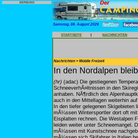
WERBUNG
Samstag, 08. August 2026
STARTSEITE
|
NACHRICHTEN
Nachrichten > Mobile Freizeit
In den Nordalpen bleib
(hr)
(adac) Die gestiegenen Temperat
SchneeverhÃ¤ltnissen in den Skiregi
anhaben. NÃ¶rdlich des Alpenhauptk
auch in den Mittellagen weiterhin au
In den tiefer gelegenen Skigebieten
mÃ¼ssen Wintersportler dort oft mit
Eisplatten rechnen. Die Westalpen 
leiden weiter unter Schneemangel. 
mÃ¼ssen mit Kunstschnee nachgebe
mÃ¼ssen sich Skifahrer in Italien