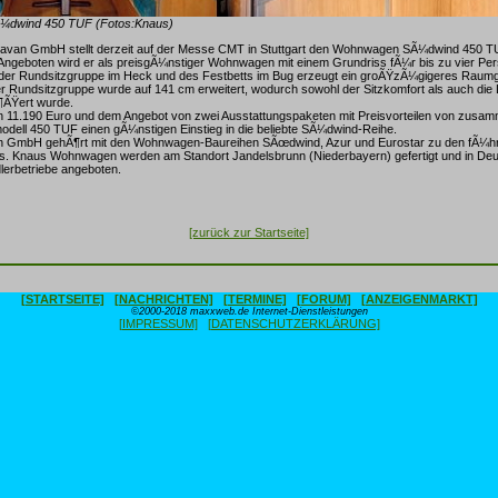
SÃ¼dwind 450 TUF (Fotos:Knaus)
avan GmbH stellt derzeit auf der Messe CMT in Stuttgart den Wohnwagen SÃ¼dwind 450 T
Angeboten wird er als preisgÃ¼nstiger Wohnwagen mit einem Grundriss fÃ¼r bis zu vier Pe
 der Rundsitzgruppe im Heck und des Festbetts im Bug erzeugt ein groÃŸzÃ¼gigeres Raumg
 Rundsitzgruppe wurde auf 141 cm erweitert, wodurch sowohl der Sitzkomfort als auch die 
¶ÃŸert wurde.
on 11.190 Euro und dem Angebot von zwei Ausstattungspaketen mit Preisvorteilen von zusa
odell 450 TUF einen gÃ¼nstigen Einstieg in die beliebte SÃ¼dwind-Reihe.
n GmbH gehÃ¶rt mit den Wohnwagen-Baureihen SÃœdwind, Azur und Eurostar zu den fÃ¼h
as. Knaus Wohnwagen werden am Standort Jandelsbrunn (Niederbayern) gefertigt und in De
lerbetriebe angeboten.
[zurück zur Startseite]
[STARTSEITE]
[NACHRICHTEN]
[TERMINE]
[FORUM]
[ANZEIGENMARKT]
©2000-2018 maxxweb.de Internet-Dienstleistungen
[IMPRESSUM]
[DATENSCHUTZERKLÄRUNG]