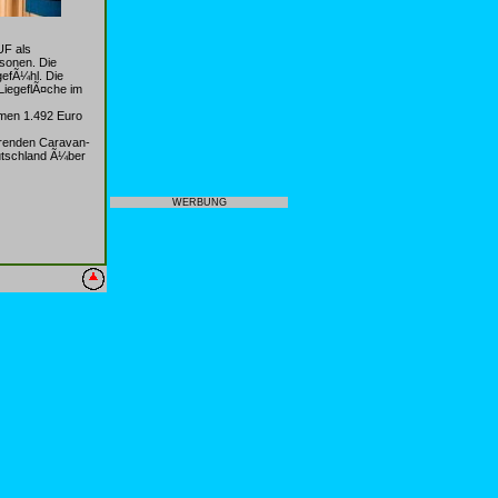
UF als
rsonen. Die
efÃ¼hl. Die
LiegeflÃ¤che im
mmen 1.492 Euro
renden Caravan-
utschland Ã¼ber
WERBUNG