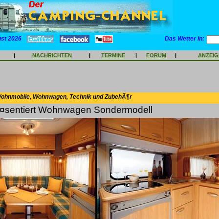
ust 2026
Das Wetter in:
|
NACHRICHTEN
|
TERMINE
|
FORUM
|
ANZEI
Wohnmobile, Wohnwagen, Technik und ZubehÃ¶r
¤sentiert Wohnwagen Sondermodell