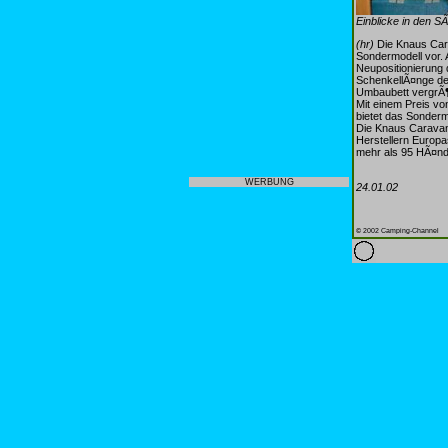
Einblicke in den 
(hr)
Die Knaus Car
Sondermodell vor. 
Neupositionierung
SchenkellÃ¤nge der
Umbaubett vergrÃ
Mit einem Preis v
bietet das Sonderm
Die Knaus Carava
Herstellern Europ
mehr als 95 HÃ¤nd
WERBUNG
24.01.02
© 2002 Camping-Channel