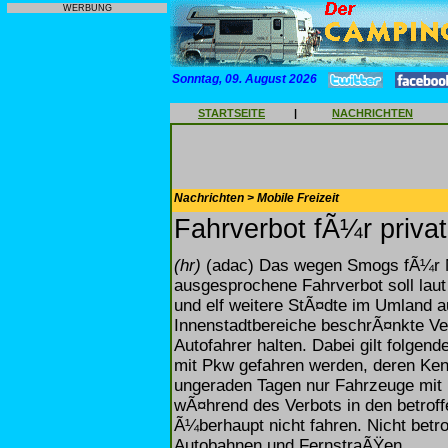
WERBUNG
Sonntag, 09. August 2026
STARTSEITE
|
NACHRICHTEN
Nachrichten > Mobile Freizeit
Fahrverbot fÃ¼r privat
(hr)
(adac) Das wegen Smogs fÃ¼r Ma
ausgesprochene Fahrverbot soll laut
und elf weitere StÃ¤dte im Umland a
Innenstadtbereiche beschrÃ¤nkte V
Autofahrer halten. Dabei gilt folgen
mit Pkw gefahren werden, deren Ken
ungeraden Tagen nur Fahrzeuge mit
wÃ¤hrend des Verbots in den betroff
Ã¼berhaupt nicht fahren. Nicht betr
Autobahnen und FernstraÃŸen.