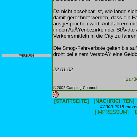
Da nicht absehbar ist, wie lange s
damit gerechnet werden, dass ein Fa
ausgesprochen wird. Autofahrern mit
in den AuÃŸenbezirken der StÃ¤dte a
Verkehrsmitteln in die City zu fahren
Die Smog-Fahrverbote gelten bis auf
droht bei einem VerstoÃŸ eine Geld
WERBUNG
22.01.02
[zurü
© 2002 Camping-Channel
[STARTSEITE]
[NACHRICHTEN]
©2000-2018 maxxwe
[IMPRESSUM]
[